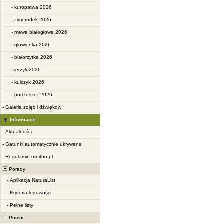
-
kuropatwa 2026
-
zimorodek 2026
-
mewa białogłowa 2026
-
głowienka 2026
-
białorzytka 2026
-
jerzyk 2026
-
kulczyk 2026
-
potrzeszcz 2026
-
Galeria zdjęć i dźwięków
Informacje
-
Aktualności
-
Gatunki automatycznie ukrywane
-
Regulamin ornitho.pl
Porady
-
Aplikacja NaturaList
-
Kryteria lęgowości
-
Pełne listy
Pomoc