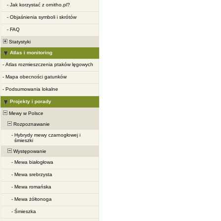
-
Jak korzystać z ornitho.pl?
-
Objaśnienia symboli i skrótów
-
FAQ
Statystyki
Atlas i monitoring
-
Atlas rozmieszczenia ptaków lęgowych
-
Mapa obecności gatunków
-
Podsumowania lokalne
Projekty i porady
Mewy w Polsce
Rozpoznawanie
-
Hybrydy mewy czarnogłowej i
śmieszki
Występowanie
-
Mewa białogłowa
-
Mewa srebrzysta
-
Mewa romańska
-
Mewa żółtonoga
-
Śmieszka