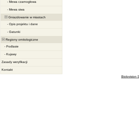
-
Mewa czarnogłowa
-
Mewa siwa
Gniazdowanie w miastach
-
Opis projektu i dane
-
Gatunki
Regiony ornitologiczne
-
Podlasie
-
Kujawy
Zasady weryfikacji
Kontakt
Biolovision S