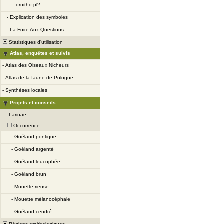
-
... ornitho.pl?
-
Explication des symboles
-
La Foire Aux Questions
Statistiques d'utilisation
Atlas, enquêtes et suivis
-
Atlas des Oiseaux Nicheurs
-
Atlas de la faune de Pologne
-
Synthèses locales
Projets et conseils
Larinae
Occurrence
-
Goéland pontique
-
Goéland argenté
-
Goéland leucophée
-
Goéland brun
-
Mouette rieuse
-
Mouette mélanocéphale
-
Goéland cendré