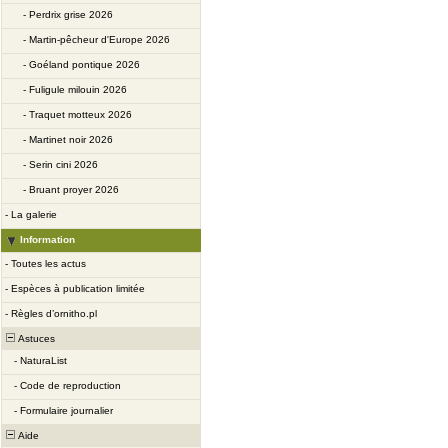
-
Perdrix grise 2026
-
Martin-pêcheur d'Europe 2026
-
Goéland pontique 2026
-
Fuligule milouin 2026
-
Traquet motteux 2026
-
Martinet noir 2026
-
Serin cini 2026
-
Bruant proyer 2026
-
La galerie
Information
-
Toutes les actus
-
Espèces à publication limitée
-
Règles d’ornitho.pl
Astuces
-
NaturaList
-
Code de reproduction
-
Formulaire journalier
Aide