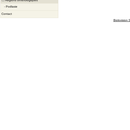
Régions ornithologiques
-
Podlasie
Contact
Biolovision S