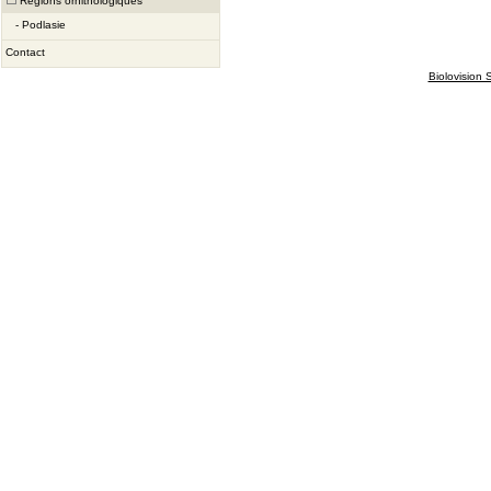
Régions ornithologiques
-
Podlasie
Contact
Biolovision S