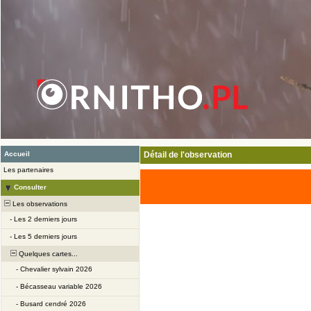
Accueil
Détail de l'observation
Les partenaires
Consulter
Les observations
-
Les 2 derniers jours
-
Les 5 derniers jours
Quelques cartes...
-
Chevalier sylvain 2026
-
Bécasseau variable 2026
-
Busard cendré 2026