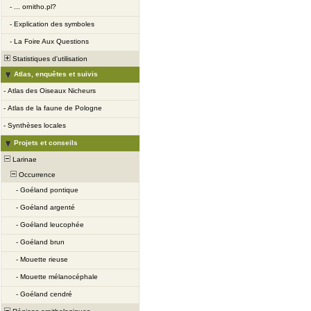
-
... ornitho.pl?
-
Explication des symboles
-
La Foire Aux Questions
Statistiques d'utilisation
Atlas, enquêtes et suivis
-
Atlas des Oiseaux Nicheurs
-
Atlas de la faune de Pologne
-
Synthèses locales
Projets et conseils
Larinae
Occurrence
-
Goéland pontique
-
Goéland argenté
-
Goéland leucophée
-
Goéland brun
-
Mouette rieuse
-
Mouette mélanocéphale
-
Goéland cendré