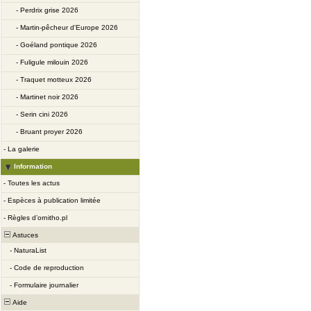
-
Perdrix grise 2026
-
Martin-pêcheur d'Europe 2026
-
Goéland pontique 2026
-
Fuligule milouin 2026
-
Traquet motteux 2026
-
Martinet noir 2026
-
Serin cini 2026
-
Bruant proyer 2026
-
La galerie
Information
-
Toutes les actus
-
Espèces à publication limitée
-
Règles d’ornitho.pl
Astuces
-
NaturaList
-
Code de reproduction
-
Formulaire journalier
Aide