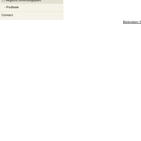
Régions ornithologiques
-
Podlasie
Contact
Biolovision S