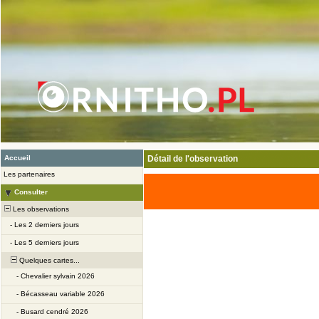
Accueil
Détail de l'observation
Les partenaires
Consulter
Les observations
-
Les 2 derniers jours
-
Les 5 derniers jours
Quelques cartes...
-
Chevalier sylvain 2026
-
Bécasseau variable 2026
-
Busard cendré 2026