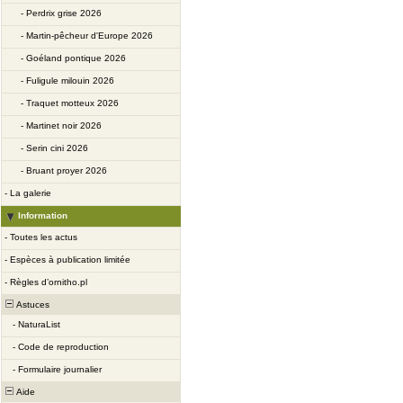
-
Perdrix grise 2026
-
Martin-pêcheur d'Europe 2026
-
Goéland pontique 2026
-
Fuligule milouin 2026
-
Traquet motteux 2026
-
Martinet noir 2026
-
Serin cini 2026
-
Bruant proyer 2026
-
La galerie
Information
-
Toutes les actus
-
Espèces à publication limitée
-
Règles d’ornitho.pl
Astuces
-
NaturaList
-
Code de reproduction
-
Formulaire journalier
Aide