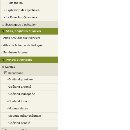
-
... ornitho.pl?
-
Explication des symboles
-
La Foire Aux Questions
Statistiques d'utilisation
Atlas, enquêtes et suivis
-
Atlas des Oiseaux Nicheurs
-
Atlas de la faune de Pologne
-
Synthèses locales
Projets et conseils
Larinae
Occurrence
-
Goéland pontique
-
Goéland argenté
-
Goéland leucophée
-
Goéland brun
-
Mouette rieuse
-
Mouette mélanocéphale
-
Goéland cendré