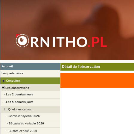
Accueil
Détail de l'observation
Les partenaires
Consulter
Les observations
-
Les 2 derniers jours
-
Les 5 derniers jours
Quelques cartes...
-
Chevalier sylvain 2026
-
Bécasseau variable 2026
-
Busard cendré 2026