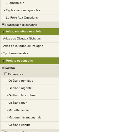
-
... ornitho.pl?
-
Explication des symboles
-
La Foire Aux Questions
Statistiques d'utilisation
Atlas, enquêtes et suivis
-
Atlas des Oiseaux Nicheurs
-
Atlas de la faune de Pologne
-
Synthèses locales
Projets et conseils
Larinae
Occurrence
-
Goéland pontique
-
Goéland argenté
-
Goéland leucophée
-
Goéland brun
-
Mouette rieuse
-
Mouette mélanocéphale
-
Goéland cendré