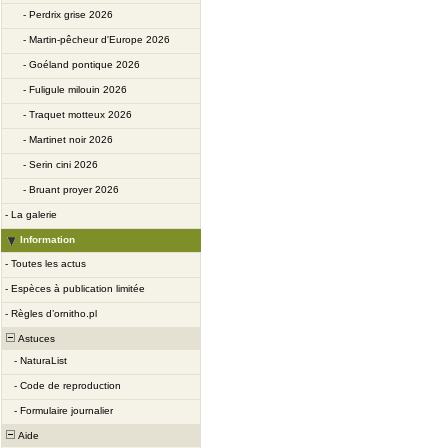
-
Perdrix grise 2026
-
Martin-pêcheur d'Europe 2026
-
Goéland pontique 2026
-
Fuligule milouin 2026
-
Traquet motteux 2026
-
Martinet noir 2026
-
Serin cini 2026
-
Bruant proyer 2026
-
La galerie
Information
-
Toutes les actus
-
Espèces à publication limitée
-
Règles d’ornitho.pl
Astuces
-
NaturaList
-
Code de reproduction
-
Formulaire journalier
Aide