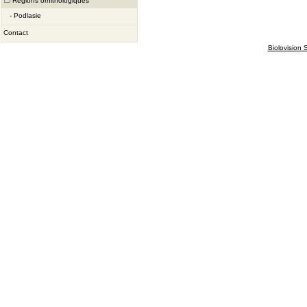
Régions ornithologiques
-
Podlasie
Contact
Biolovision S