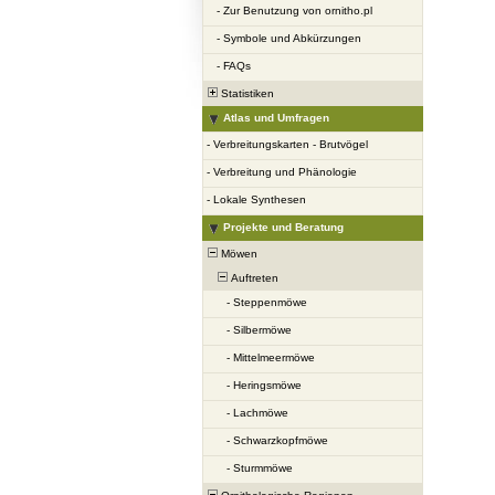
-
Zur Benutzung von ornitho.pl
-
Symbole und Abkürzungen
-
FAQs
Statistiken
Atlas und Umfragen
-
Verbreitungskarten - Brutvögel
-
Verbreitung und Phänologie
-
Lokale Synthesen
Projekte und Beratung
Möwen
Auftreten
-
Steppenmöwe
-
Silbermöwe
-
Mittelmeermöwe
-
Heringsmöwe
-
Lachmöwe
-
Schwarzkopfmöwe
-
Sturmmöwe