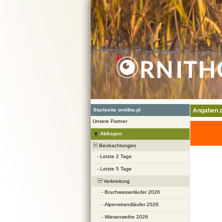
Startseite ornitho.pl
Angaben z
Unsere Partner
Abfragen
Beobachtungen
-
Letzte 2 Tage
-
Letzte 5 Tage
Verbreitung
-
Bruchwasserläufer 2026
-
Alpenstrandläufer 2026
-
Wiesenweihe 2026