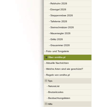
-
Rebhuhn 2026
-
Eisvogel 2026
-
Steppenmöwe 2026
-
Tafelente 2026
-
Steinschmätzer 2026
-
Mauersegler 2026
-
Girlitz 2026
-
Grauammer 2026
-
Foto- und Tongalerie
Über ornitho.pl
-
Aktuelle Nachrichten
-
Welche Arten sind wie geschützt?
-
Regeln von ornitho.pl
Tips
-
NaturaList
-
Brutzeitcodes
-
Beobachtungslisten
Hilfe