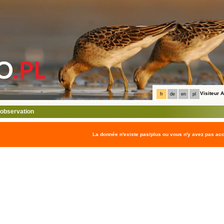
Visiteur
fr
de
en
pl
l'observation
La donnée n'existe pas/plus ou vous n'y avez pas ac