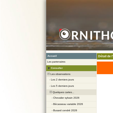
Accueil
Détail de 
Les partenaires
Consulter
Les observations
-
Les 2 derniers jours
-
Les 5 derniers jours
Quelques cartes...
-
Chevalier sylvain 2026
-
Bécasseau variable 2026
-
Busard cendré 2026