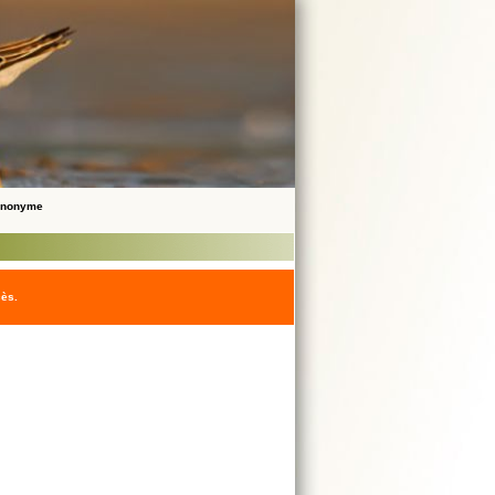
 Anonyme
cès.