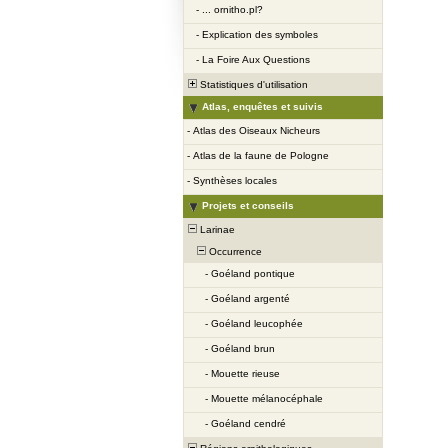
-
... ornitho.pl?
-
Explication des symboles
-
La Foire Aux Questions
Statistiques d'utilisation
Atlas, enquêtes et suivis
-
Atlas des Oiseaux Nicheurs
-
Atlas de la faune de Pologne
-
Synthèses locales
Projets et conseils
Larinae
Occurrence
-
Goéland pontique
-
Goéland argenté
-
Goéland leucophée
-
Goéland brun
-
Mouette rieuse
-
Mouette mélanocéphale
-
Goéland cendré