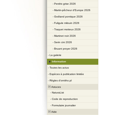
-
Perdrix grise 2026
-
Martin-pêcheur d'Europe 2026
-
Goéland pontique 2026
-
Fuligule milouin 2026
-
Traquet motteux 2026
-
Martinet noir 2026
-
Serin cini 2026
-
Bruant proyer 2026
-
La galerie
Information
-
Toutes les actus
-
Espèces à publication limitée
-
Règles d’ornitho.pl
Astuces
-
NaturaList
-
Code de reproduction
-
Formulaire journalier
Aide