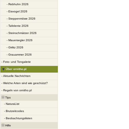
-
Rebhuhn 2026
-
Eisvogel 2026
-
Steppenmöwe 2026
-
Tafelente 2026
-
Steinschmätzer 2026
-
Mauersegler 2026
-
Girlitz 2026
-
Grauammer 2026
-
Foto- und Tongalerie
Über ornitho.pl
-
Aktuelle Nachrichten
-
Welche Arten sind wie geschützt?
-
Regeln von ornitho.pl
Tips
-
NaturaList
-
Brutzeitcodes
-
Beobachtungslisten
Hilfe