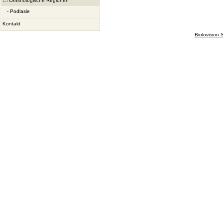
Ornithologische Regionen
-
Podlasie
Kontakt
Biolovision S