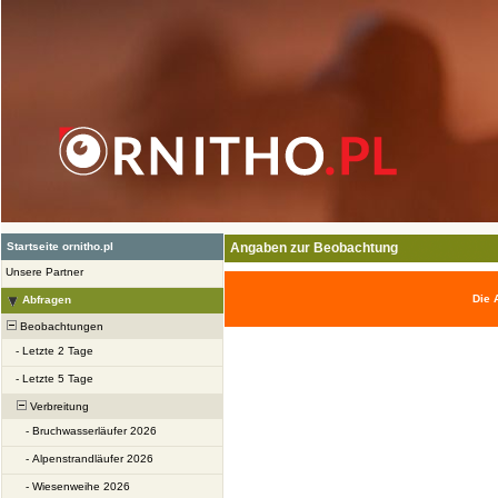
Startseite ornitho.pl
Angaben zur Beobachtung
Unsere Partner
Die 
Abfragen
Beobachtungen
-
Letzte 2 Tage
-
Letzte 5 Tage
Verbreitung
-
Bruchwasserläufer 2026
-
Alpenstrandläufer 2026
-
Wiesenweihe 2026