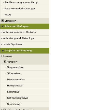
-
Zur Benutzung von ornitho.pl
-
Symbole und Abkürzungen
-
FAQs
Statistiken
Atlas und Umfragen
-
Verbreitungskarten - Brutvögel
-
Verbreitung und Phänologie
-
Lokale Synthesen
Projekte und Beratung
Möwen
Auftreten
-
Steppenmöwe
-
Silbermöwe
-
Mittelmeermöwe
-
Heringsmöwe
-
Lachmöwe
-
Schwarzkopfmöwe
-
Sturmmöwe