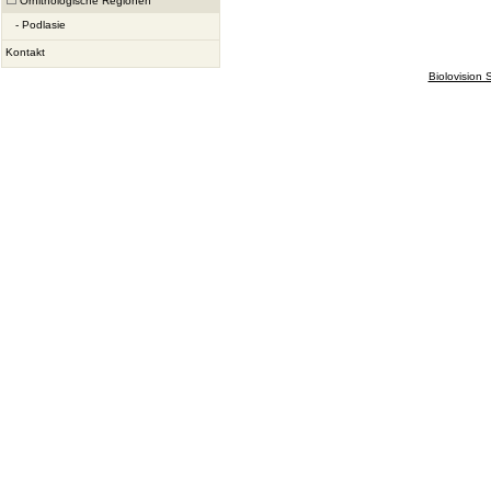
Ornithologische Regionen
-
Podlasie
Kontakt
Biolovision S