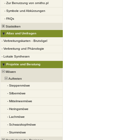
-
Zur Benutzung von ornitho.pl
-
Symbole und Abkürzungen
-
FAQs
Statistiken
Atlas und Umfragen
-
Verbreitungskarten - Brutvögel
-
Verbreitung und Phänologie
-
Lokale Synthesen
Projekte und Beratung
Möwen
Auftreten
-
Steppenmöwe
-
Silbermöwe
-
Mittelmeermöwe
-
Heringsmöwe
-
Lachmöwe
-
Schwarzkopfmöwe
-
Sturmmöwe