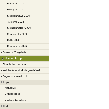
-
Rebhuhn 2026
-
Eisvogel 2026
-
Steppenmöwe 2026
-
Tafelente 2026
-
Steinschmätzer 2026
-
Mauersegler 2026
-
Girlitz 2026
-
Grauammer 2026
-
Foto- und Tongalerie
Über ornitho.pl
-
Aktuelle Nachrichten
-
Welche Arten sind wie geschützt?
-
Regeln von ornitho.pl
Tips
-
NaturaList
-
Brutzeitcodes
-
Beobachtungslisten
Hilfe