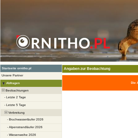
Startseite ornitho.pl
Angaben zur Beobachtung
Unsere Partner
Die 
Abfragen
Beobachtungen
-
Letzte 2 Tage
-
Letzte 5 Tage
Verbreitung
-
Bruchwasserläufer 2026
-
Alpenstrandläufer 2026
-
Wiesenweihe 2026