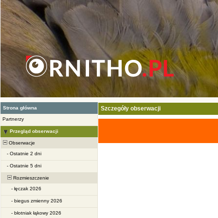
Strona główna
Szczegóły obserwacji
Partnerzy
Przegląd obserwacji
Obserwacje
-
Ostatnie 2 dni
-
Ostatnie 5 dni
Rozmieszczenie
-
łęczak 2026
-
biegus zmienny 2026
-
błotniak łąkowy 2026