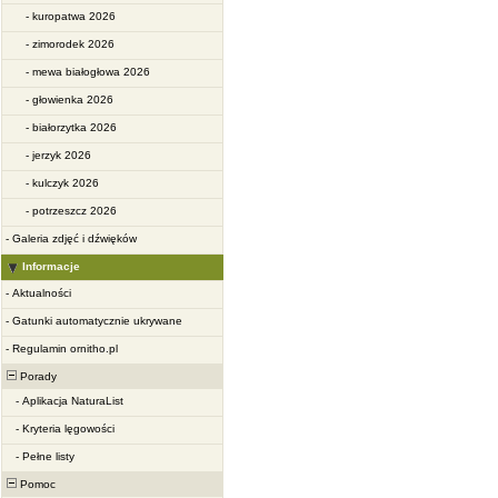
-
kuropatwa 2026
-
zimorodek 2026
-
mewa białogłowa 2026
-
głowienka 2026
-
białorzytka 2026
-
jerzyk 2026
-
kulczyk 2026
-
potrzeszcz 2026
-
Galeria zdjęć i dźwięków
Informacje
-
Aktualności
-
Gatunki automatycznie ukrywane
-
Regulamin ornitho.pl
Porady
-
Aplikacja NaturaList
-
Kryteria lęgowości
-
Pełne listy
Pomoc