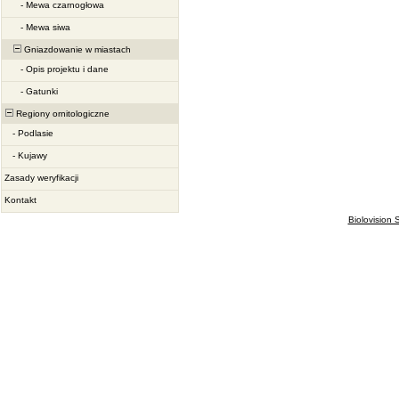
-
Mewa czarnogłowa
-
Mewa siwa
Gniazdowanie w miastach
-
Opis projektu i dane
-
Gatunki
Regiony ornitologiczne
-
Podlasie
-
Kujawy
Zasady weryfikacji
Kontakt
Biolovision S