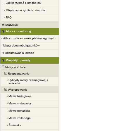
-
Jak korzystać z ornitho.pl?
-
Objaśnienia symboli i skrótów
-
FAQ
Statystyki
Atlas i monitoring
-
Atlas rozmieszczenia ptaków lęgowych
-
Mapa obecności gatunków
-
Podsumowania lokalne
Projekty i porady
Mewy w Polsce
Rozpoznawanie
-
Hybrydy mewy czarnogłowej i
śmieszki
Występowanie
-
Mewa białogłowa
-
Mewa srebrzysta
-
Mewa romańska
-
Mewa żółtonoga
-
Śmieszka