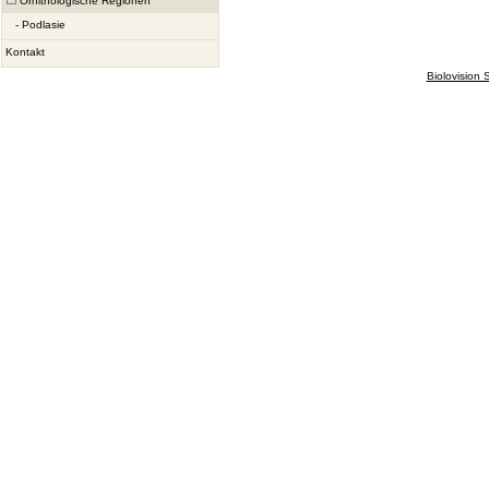
Ornithologische Regionen
-
Podlasie
Kontakt
Biolovision S