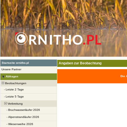
Startseite ornitho.pl
Angaben zur Beobachtung
Unsere Partner
Die 
Abfragen
Beobachtungen
-
Letzte 2 Tage
-
Letzte 5 Tage
Verbreitung
-
Bruchwasserläufer 2026
-
Alpenstrandläufer 2026
-
Wiesenweihe 2026