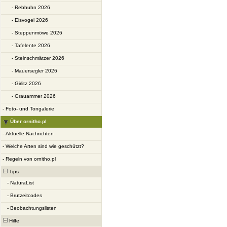
-
Rebhuhn 2026
-
Eisvogel 2026
-
Steppenmöwe 2026
-
Tafelente 2026
-
Steinschmätzer 2026
-
Mauersegler 2026
-
Girlitz 2026
-
Grauammer 2026
-
Foto- und Tongalerie
Über ornitho.pl
-
Aktuelle Nachrichten
-
Welche Arten sind wie geschützt?
-
Regeln von ornitho.pl
Tips
-
NaturaList
-
Brutzeitcodes
-
Beobachtungslisten
Hilfe