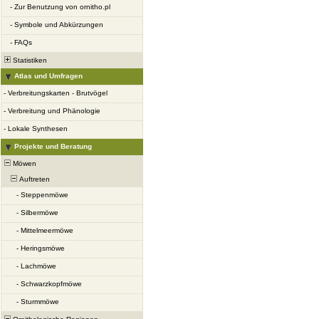
-
Zur Benutzung von ornitho.pl
-
Symbole und Abkürzungen
-
FAQs
Statistiken
Atlas und Umfragen
-
Verbreitungskarten - Brutvögel
-
Verbreitung und Phänologie
-
Lokale Synthesen
Projekte und Beratung
Möwen
Auftreten
-
Steppenmöwe
-
Silbermöwe
-
Mittelmeermöwe
-
Heringsmöwe
-
Lachmöwe
-
Schwarzkopfmöwe
-
Sturmmöwe