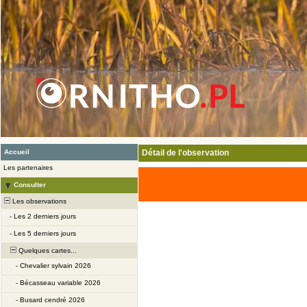
Accueil
Détail de l'observation
Les partenaires
Consulter
Les observations
-
Les 2 derniers jours
-
Les 5 derniers jours
Quelques cartes...
-
Chevalier sylvain 2026
-
Bécasseau variable 2026
-
Busard cendré 2026