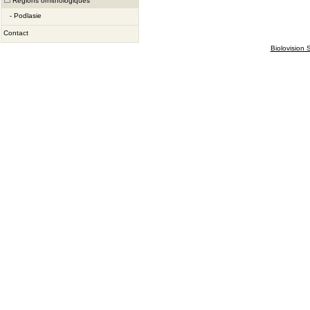
Régions ornithologiques
-
Podlasie
Contact
Biolovision S