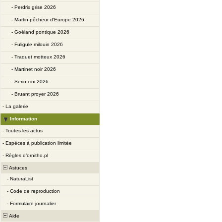
-
Perdrix grise 2026
-
Martin-pêcheur d'Europe 2026
-
Goéland pontique 2026
-
Fuligule milouin 2026
-
Traquet motteux 2026
-
Martinet noir 2026
-
Serin cini 2026
-
Bruant proyer 2026
-
La galerie
Information
-
Toutes les actus
-
Espèces à publication limitée
-
Règles d’ornitho.pl
Astuces
-
NaturaList
-
Code de reproduction
-
Formulaire journalier
Aide