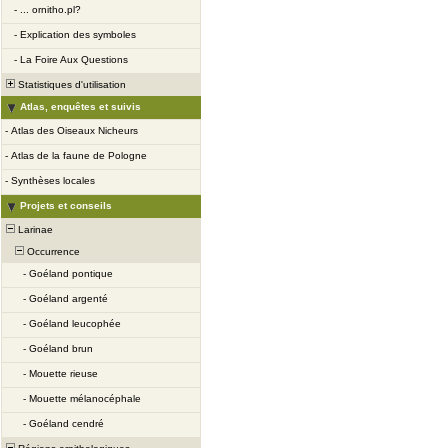
-
... ornitho.pl?
-
Explication des symboles
-
La Foire Aux Questions
Statistiques d'utilisation
Atlas, enquêtes et suivis
-
Atlas des Oiseaux Nicheurs
-
Atlas de la faune de Pologne
-
Synthèses locales
Projets et conseils
Larinae
Occurrence
-
Goéland pontique
-
Goéland argenté
-
Goéland leucophée
-
Goéland brun
-
Mouette rieuse
-
Mouette mélanocéphale
-
Goéland cendré