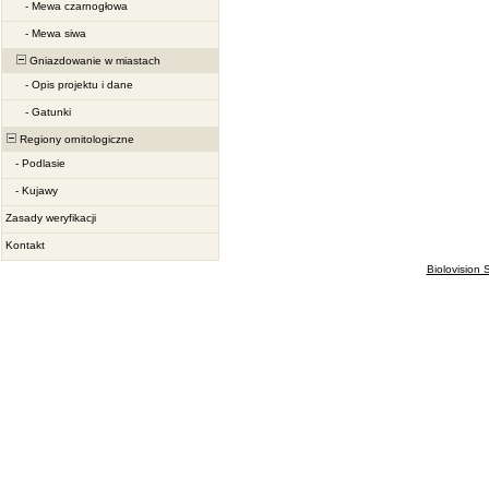
-
Mewa czarnogłowa
-
Mewa siwa
Gniazdowanie w miastach
-
Opis projektu i dane
-
Gatunki
Regiony ornitologiczne
-
Podlasie
-
Kujawy
Zasady weryfikacji
Kontakt
Biolovision S