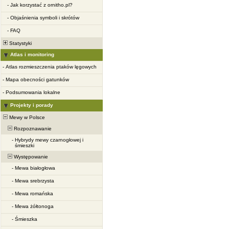
-
Jak korzystać z ornitho.pl?
-
Objaśnienia symboli i skrótów
-
FAQ
Statystyki
Atlas i monitoring
-
Atlas rozmieszczenia ptaków lęgowych
-
Mapa obecności gatunków
-
Podsumowania lokalne
Projekty i porady
Mewy w Polsce
Rozpoznawanie
-
Hybrydy mewy czarnogłowej i
śmieszki
Występowanie
-
Mewa białogłowa
-
Mewa srebrzysta
-
Mewa romańska
-
Mewa żółtonoga
-
Śmieszka