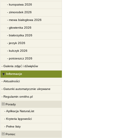
-
kuropatwa 2026
-
zimorodek 2026
-
mewa białogłowa 2026
-
głowienka 2026
-
białorzytka 2026
-
jerzyk 2026
-
kulczyk 2026
-
potrzeszcz 2026
-
Galeria zdjęć i dźwięków
Informacje
-
Aktualności
-
Gatunki automatycznie ukrywane
-
Regulamin ornitho.pl
Porady
-
Aplikacja NaturaList
-
Kryteria lęgowości
-
Pełne listy
Pomoc