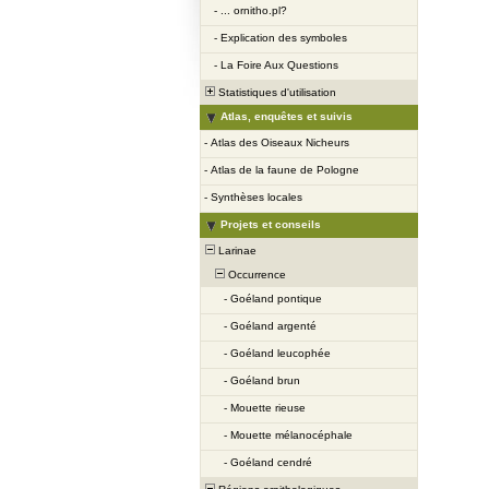
-
... ornitho.pl?
-
Explication des symboles
-
La Foire Aux Questions
Statistiques d'utilisation
Atlas, enquêtes et suivis
-
Atlas des Oiseaux Nicheurs
-
Atlas de la faune de Pologne
-
Synthèses locales
Projets et conseils
Larinae
Occurrence
-
Goéland pontique
-
Goéland argenté
-
Goéland leucophée
-
Goéland brun
-
Mouette rieuse
-
Mouette mélanocéphale
-
Goéland cendré