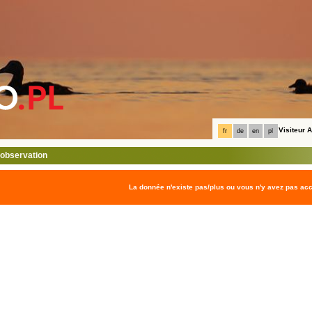
Visiteur
fr
de
en
pl
l'observation
La donnée n'existe pas/plus ou vous n'y avez pas ac