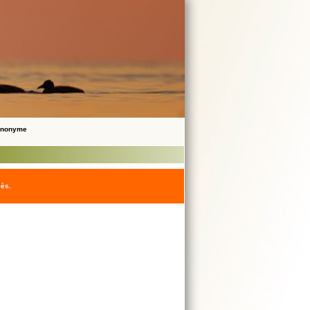
 Anonyme
cès.