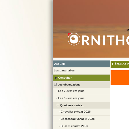
Accueil
Détail de 
Les partenaires
Consulter
Les observations
-
Les 2 derniers jours
-
Les 5 derniers jours
Quelques cartes...
-
Chevalier sylvain 2026
-
Bécasseau variable 2026
-
Busard cendré 2026