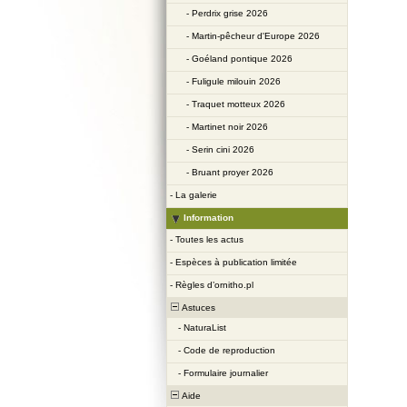
-
Perdrix grise 2026
-
Martin-pêcheur d'Europe 2026
-
Goéland pontique 2026
-
Fuligule milouin 2026
-
Traquet motteux 2026
-
Martinet noir 2026
-
Serin cini 2026
-
Bruant proyer 2026
-
La galerie
Information
-
Toutes les actus
-
Espèces à publication limitée
-
Règles d’ornitho.pl
Astuces
-
NaturaList
-
Code de reproduction
-
Formulaire journalier
Aide