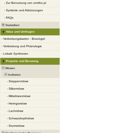
-
Zur Benutzung von ornitho.pl
-
Symbole und Abkürzungen
-
FAQs
Statistiken
Atlas und Umfragen
-
Verbreitungskarten - Brutvögel
-
Verbreitung und Phänologie
-
Lokale Synthesen
Projekte und Beratung
Möwen
Auftreten
-
Steppenmöwe
-
Silbermöwe
-
Mittelmeermöwe
-
Heringsmöwe
-
Lachmöwe
-
Schwarzkopfmöwe
-
Sturmmöwe