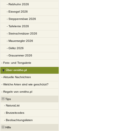
-
Rebhuhn 2026
-
Eisvogel 2026
-
Steppenmöwe 2026
-
Tafelente 2026
-
Steinschmätzer 2026
-
Mauersegler 2026
-
Girlitz 2026
-
Grauammer 2026
-
Foto- und Tongalerie
Über ornitho.pl
-
Aktuelle Nachrichten
-
Welche Arten sind wie geschützt?
-
Regeln von ornitho.pl
Tips
-
NaturaList
-
Brutzeitcodes
-
Beobachtungslisten
Hilfe