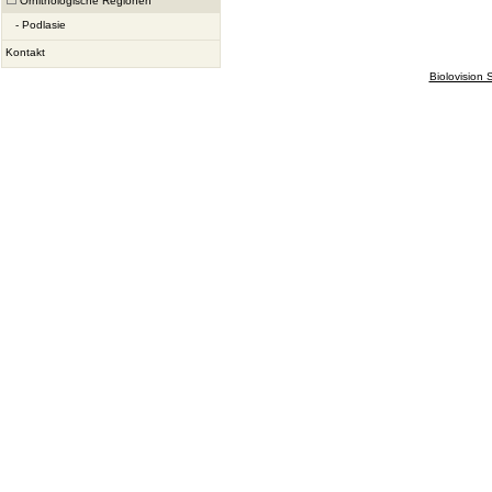
Ornithologische Regionen
-
Podlasie
Kontakt
Biolovision S