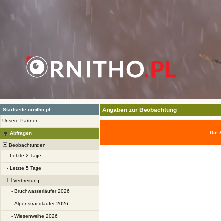
Startseite ornitho.pl
Angaben zur Beobachtung
Unsere Partner
Die 
Abfragen
Beobachtungen
-
Letzte 2 Tage
-
Letzte 5 Tage
Verbreitung
-
Bruchwasserläufer 2026
-
Alpenstrandläufer 2026
-
Wiesenweihe 2026