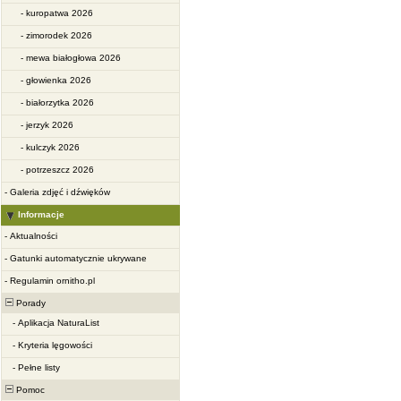
-
kuropatwa 2026
-
zimorodek 2026
-
mewa białogłowa 2026
-
głowienka 2026
-
białorzytka 2026
-
jerzyk 2026
-
kulczyk 2026
-
potrzeszcz 2026
-
Galeria zdjęć i dźwięków
Informacje
-
Aktualności
-
Gatunki automatycznie ukrywane
-
Regulamin ornitho.pl
Porady
-
Aplikacja NaturaList
-
Kryteria lęgowości
-
Pełne listy
Pomoc