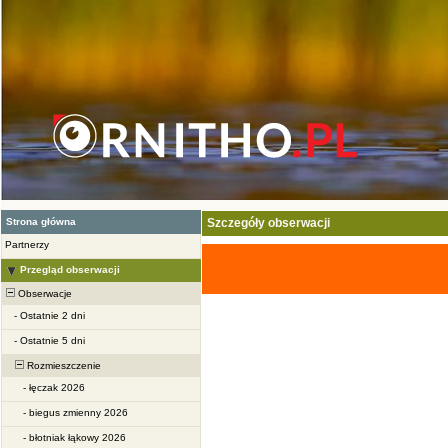
Strona główna
Szczegóły obserwacji
Partnerzy
Przegląd obserwacji
Obserwacje
-
Ostatnie 2 dni
-
Ostatnie 5 dni
Rozmieszczenie
-
łęczak 2026
-
biegus zmienny 2026
-
błotniak łąkowy 2026