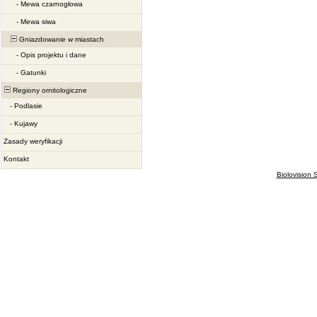
-
Mewa czarnogłowa
-
Mewa siwa
Gniazdowanie w miastach
-
Opis projektu i dane
-
Gatunki
Regiony ornitologiczne
-
Podlasie
-
Kujawy
Zasady weryfikacji
Kontakt
Biolovision S