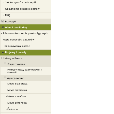
-
Jak korzystać z ornitho.pl?
-
Objaśnienia symboli i skrótów
-
FAQ
Statystyki
Atlas i monitoring
-
Atlas rozmieszczenia ptaków lęgowych
-
Mapa obecności gatunków
-
Podsumowania lokalne
Projekty i porady
Mewy w Polsce
Rozpoznawanie
-
Hybrydy mewy czarnogłowej i
śmieszki
Występowanie
-
Mewa białogłowa
-
Mewa srebrzysta
-
Mewa romańska
-
Mewa żółtonoga
-
Śmieszka