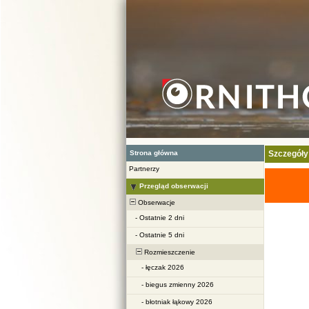
Strona główna
Szczegóły
Partnerzy
Przegląd obserwacji
Obserwacje
-
Ostatnie 2 dni
-
Ostatnie 5 dni
Rozmieszczenie
-
łęczak 2026
-
biegus zmienny 2026
-
błotniak łąkowy 2026