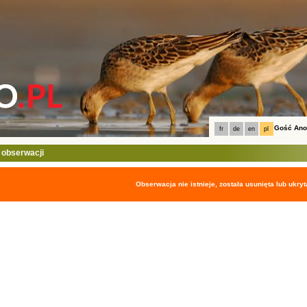
Gość An
fr
de
en
pl
 obserwacji
Obserwacja nie istnieje, została usunięta lub ukryt