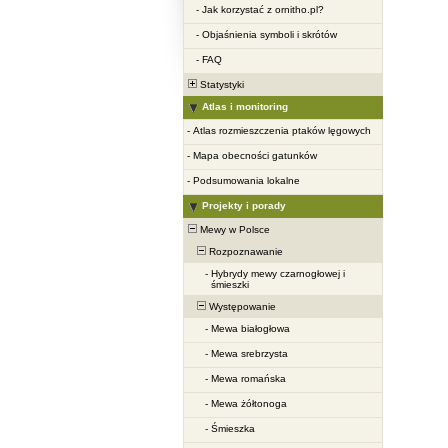
-
Jak korzystać z ornitho.pl?
-
Objaśnienia symboli i skrótów
-
FAQ
Statystyki
Atlas i monitoring
-
Atlas rozmieszczenia ptaków lęgowych
-
Mapa obecności gatunków
-
Podsumowania lokalne
Projekty i porady
Mewy w Polsce
Rozpoznawanie
-
Hybrydy mewy czarnogłowej i
śmieszki
Występowanie
-
Mewa białogłowa
-
Mewa srebrzysta
-
Mewa romańska
-
Mewa żółtonoga
-
Śmieszka