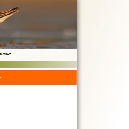
onimowy
a