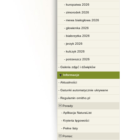
-
kuropatwa 2026
-
zimorodek 2026
-
mewa białogłowa 2026
-
głowienka 2026
-
białorzytka 2026
-
jerzyk 2026
-
kulczyk 2026
-
potrzeszcz 2026
-
Galeria zdjęć i dźwięków
Informacje
-
Aktualności
-
Gatunki automatycznie ukrywane
-
Regulamin ornitho.pl
Porady
-
Aplikacja NaturaList
-
Kryteria lęgowości
-
Pełne listy
Pomoc