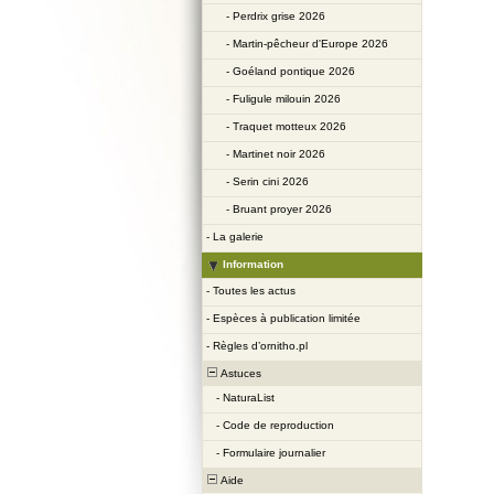
-
Perdrix grise 2026
-
Martin-pêcheur d'Europe 2026
-
Goéland pontique 2026
-
Fuligule milouin 2026
-
Traquet motteux 2026
-
Martinet noir 2026
-
Serin cini 2026
-
Bruant proyer 2026
-
La galerie
Information
-
Toutes les actus
-
Espèces à publication limitée
-
Règles d’ornitho.pl
Astuces
-
NaturaList
-
Code de reproduction
-
Formulaire journalier
Aide