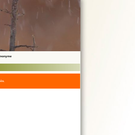
 Anonyme
cès.