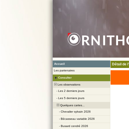
Accueil
Détail de 
Les partenaires
Consulter
Les observations
-
Les 2 derniers jours
-
Les 5 derniers jours
Quelques cartes...
-
Chevalier sylvain 2026
-
Bécasseau variable 2026
-
Busard cendré 2026