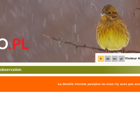
Visiteur
fr
de
en
pl
l'observation
La donnée n'existe pas/plus ou vous n'y avez pas ac