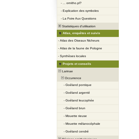
-
... ornitho.pl?
-
Explication des symboles
-
La Foire Aux Questions
Statistiques d'utilisation
Atlas, enquêtes et suivis
-
Atlas des Oiseaux Nicheurs
-
Atlas de la faune de Pologne
-
Synthèses locales
Projets et conseils
Larinae
Occurrence
-
Goéland pontique
-
Goéland argenté
-
Goéland leucophée
-
Goéland brun
-
Mouette rieuse
-
Mouette mélanocéphale
-
Goéland cendré