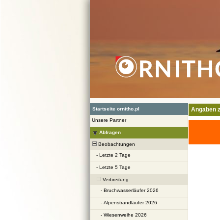
Startseite ornitho.pl
Angaben z
Unsere Partner
Abfragen
Beobachtungen
-
Letzte 2 Tage
-
Letzte 5 Tage
Verbreitung
-
Bruchwasserläufer 2026
-
Alpenstrandläufer 2026
-
Wiesenweihe 2026