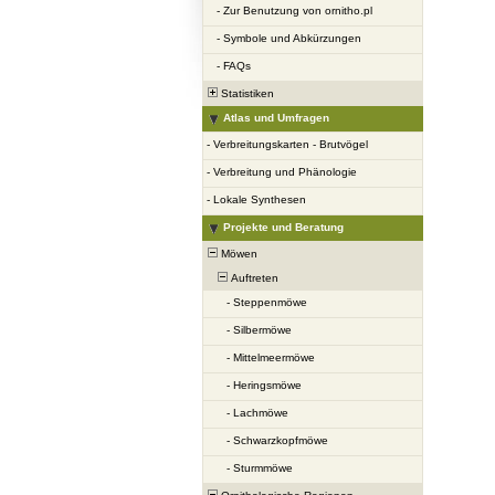
-
Zur Benutzung von ornitho.pl
-
Symbole und Abkürzungen
-
FAQs
Statistiken
Atlas und Umfragen
-
Verbreitungskarten - Brutvögel
-
Verbreitung und Phänologie
-
Lokale Synthesen
Projekte und Beratung
Möwen
Auftreten
-
Steppenmöwe
-
Silbermöwe
-
Mittelmeermöwe
-
Heringsmöwe
-
Lachmöwe
-
Schwarzkopfmöwe
-
Sturmmöwe