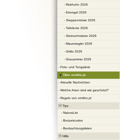
-
Rebhuhn 2026
-
Eisvogel 2026
-
Steppenmöwe 2026
-
Tafelente 2026
-
Steinschmätzer 2026
-
Mauersegler 2026
-
Girlitz 2026
-
Grauammer 2026
-
Foto- und Tongalerie
Über ornitho.pl
-
Aktuelle Nachrichten
-
Welche Arten sind wie geschützt?
-
Regeln von ornitho.pl
Tips
-
NaturaList
-
Brutzeitcodes
-
Beobachtungslisten
Hilfe