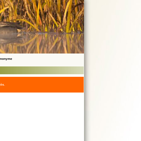
 Anonyme
cès.