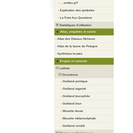
-
... ornitho.pl?
-
Explication des symboles
-
La Foire Aux Questions
Statistiques d'utilisation
Atlas, enquêtes et suivis
-
Atlas des Oiseaux Nicheurs
-
Atlas de la faune de Pologne
-
Synthèses locales
Projets et conseils
Larinae
Occurrence
-
Goéland pontique
-
Goéland argenté
-
Goéland leucophée
-
Goéland brun
-
Mouette rieuse
-
Mouette mélanocéphale
-
Goéland cendré