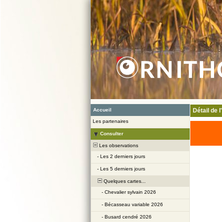
Accueil
Détail de 
Les partenaires
Consulter
Les observations
-
Les 2 derniers jours
-
Les 5 derniers jours
Quelques cartes...
-
Chevalier sylvain 2026
-
Bécasseau variable 2026
-
Busard cendré 2026