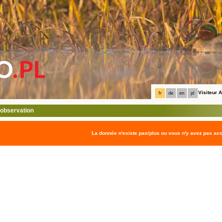
Visiteur
fr
de
en
pl
l'observation
La donnée n'existe pas/plus ou vous n'y avez pas ac