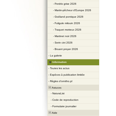
-
Perdrix grise 2026
-
Martin-pêcheur d'Europe 2026
-
Goéland pontique 2026
-
Fuligule milouin 2026
-
Traquet motteux 2026
-
Martinet noir 2026
-
Serin cini 2026
-
Bruant proyer 2026
-
La galerie
Information
-
Toutes les actus
-
Espèces à publication limitée
-
Règles d’ornitho.pl
Astuces
-
NaturaList
-
Code de reproduction
-
Formulaire journalier
Aide