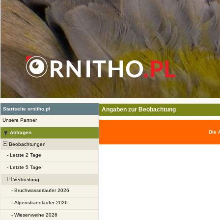
Startseite ornitho.pl
Angaben zur Beobachtung
Unsere Partner
Die 
Abfragen
Beobachtungen
-
Letzte 2 Tage
-
Letzte 5 Tage
Verbreitung
-
Bruchwasserläufer 2026
-
Alpenstrandläufer 2026
-
Wiesenweihe 2026