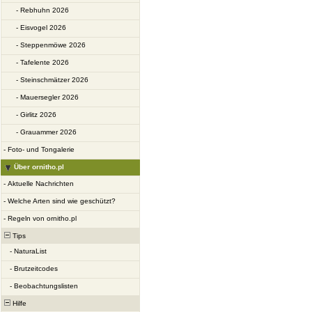
-
Rebhuhn 2026
-
Eisvogel 2026
-
Steppenmöwe 2026
-
Tafelente 2026
-
Steinschmätzer 2026
-
Mauersegler 2026
-
Girlitz 2026
-
Grauammer 2026
-
Foto- und Tongalerie
Über ornitho.pl
-
Aktuelle Nachrichten
-
Welche Arten sind wie geschützt?
-
Regeln von ornitho.pl
Tips
-
NaturaList
-
Brutzeitcodes
-
Beobachtungslisten
Hilfe