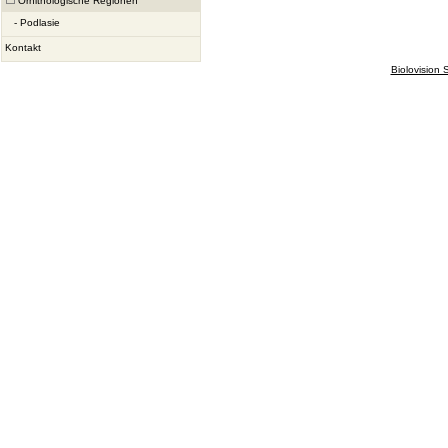
Ornithologische Regionen
-
Podlasie
Kontakt
Biolovision S