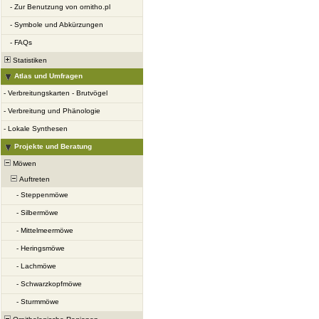
-
Zur Benutzung von ornitho.pl
-
Symbole und Abkürzungen
-
FAQs
Statistiken
Atlas und Umfragen
-
Verbreitungskarten - Brutvögel
-
Verbreitung und Phänologie
-
Lokale Synthesen
Projekte und Beratung
Möwen
Auftreten
-
Steppenmöwe
-
Silbermöwe
-
Mittelmeermöwe
-
Heringsmöwe
-
Lachmöwe
-
Schwarzkopfmöwe
-
Sturmmöwe