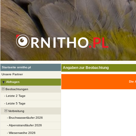
Startseite ornitho.pl
Angaben zur Beobachtung
Unsere Partner
Die 
Abfragen
Beobachtungen
-
Letzte 2 Tage
-
Letzte 5 Tage
Verbreitung
-
Bruchwasserläufer 2026
-
Alpenstrandläufer 2026
-
Wiesenweihe 2026