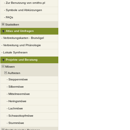
-
Zur Benutzung von ornitho.pl
-
Symbole und Abkürzungen
-
FAQs
Statistiken
Atlas und Umfragen
-
Verbreitungskarten - Brutvögel
-
Verbreitung und Phänologie
-
Lokale Synthesen
Projekte und Beratung
Möwen
Auftreten
-
Steppenmöwe
-
Silbermöwe
-
Mittelmeermöwe
-
Heringsmöwe
-
Lachmöwe
-
Schwarzkopfmöwe
-
Sturmmöwe