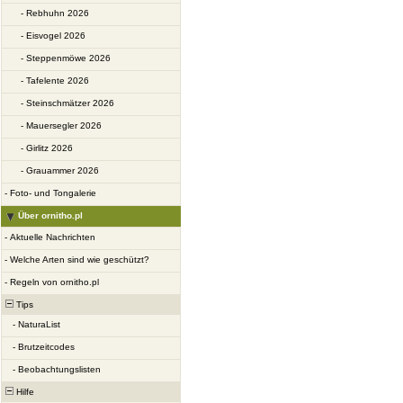
-
Rebhuhn 2026
-
Eisvogel 2026
-
Steppenmöwe 2026
-
Tafelente 2026
-
Steinschmätzer 2026
-
Mauersegler 2026
-
Girlitz 2026
-
Grauammer 2026
-
Foto- und Tongalerie
Über ornitho.pl
-
Aktuelle Nachrichten
-
Welche Arten sind wie geschützt?
-
Regeln von ornitho.pl
Tips
-
NaturaList
-
Brutzeitcodes
-
Beobachtungslisten
Hilfe