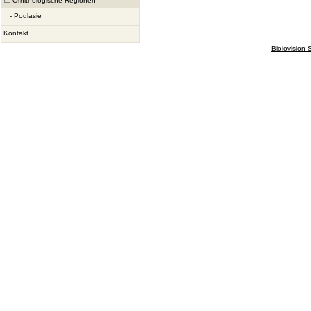
Ornithologische Regionen
-
Podlasie
Kontakt
Biolovision S