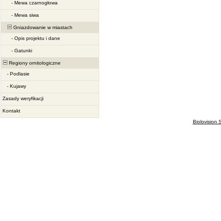
-
Mewa czarnogłowa
-
Mewa siwa
Gniazdowanie w miastach
-
Opis projektu i dane
-
Gatunki
Regiony ornitologiczne
-
Podlasie
-
Kujawy
Zasady weryfikacji
Kontakt
Biolovision S