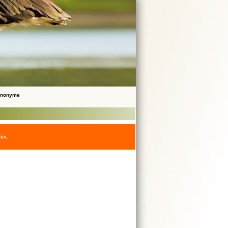
 Anonyme
cès.