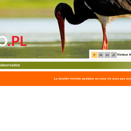
Visiteur
fr
de
en
pl
l'observation
La donnée n'existe pas/plus ou vous n'y avez pas ac