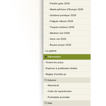
-
Perdrix grise 2026
-
Martin-pêcheur d'Europe 2026
-
Goéland pontique 2026
-
Fuligule milouin 2026
-
Traquet motteux 2026
-
Martinet noir 2026
-
Serin cini 2026
-
Bruant proyer 2026
-
La galerie
Information
-
Toutes les actus
-
Espèces à publication limitée
-
Règles d’ornitho.pl
Astuces
-
NaturaList
-
Code de reproduction
-
Formulaire journalier
Aide