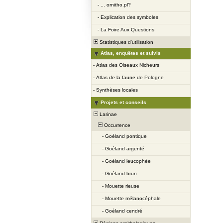
-
... ornitho.pl?
-
Explication des symboles
-
La Foire Aux Questions
Statistiques d'utilisation
Atlas, enquêtes et suivis
-
Atlas des Oiseaux Nicheurs
-
Atlas de la faune de Pologne
-
Synthèses locales
Projets et conseils
Larinae
Occurrence
-
Goéland pontique
-
Goéland argenté
-
Goéland leucophée
-
Goéland brun
-
Mouette rieuse
-
Mouette mélanocéphale
-
Goéland cendré