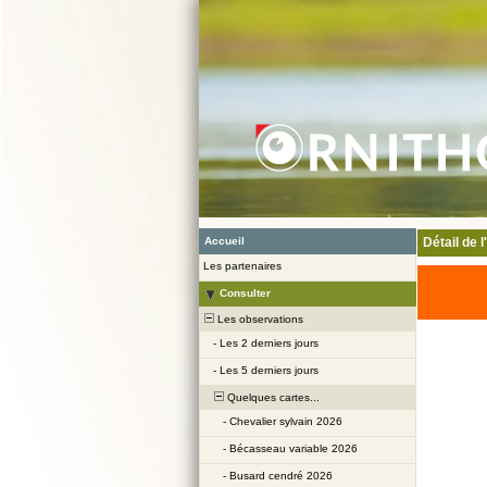
Accueil
Détail de 
Les partenaires
Consulter
Les observations
-
Les 2 derniers jours
-
Les 5 derniers jours
Quelques cartes...
-
Chevalier sylvain 2026
-
Bécasseau variable 2026
-
Busard cendré 2026