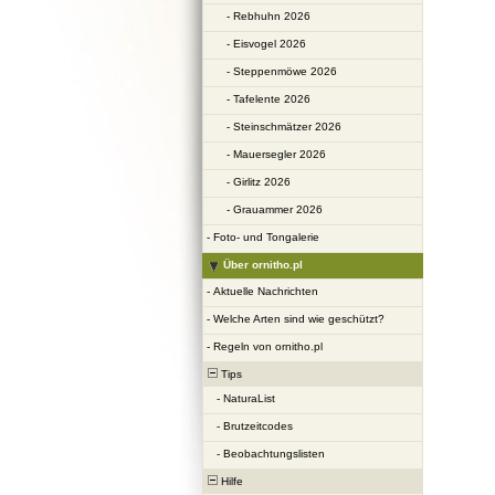
-
Rebhuhn 2026
-
Eisvogel 2026
-
Steppenmöwe 2026
-
Tafelente 2026
-
Steinschmätzer 2026
-
Mauersegler 2026
-
Girlitz 2026
-
Grauammer 2026
-
Foto- und Tongalerie
Über ornitho.pl
-
Aktuelle Nachrichten
-
Welche Arten sind wie geschützt?
-
Regeln von ornitho.pl
Tips
-
NaturaList
-
Brutzeitcodes
-
Beobachtungslisten
Hilfe