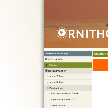
Startseite ornitho.pl
Angaben z
Unsere Partner
Abfragen
Beobachtungen
-
Letzte 2 Tage
-
Letzte 5 Tage
Verbreitung
-
Bruchwasserläufer 2026
-
Alpenstrandläufer 2026
-
Wiesenweihe 2026