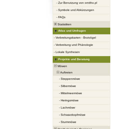
-
Zur Benutzung von ornitho.pl
-
Symbole und Abkürzungen
-
FAQs
Statistiken
Atlas und Umfragen
-
Verbreitungskarten - Brutvögel
-
Verbreitung und Phänologie
-
Lokale Synthesen
Projekte und Beratung
Möwen
Auftreten
-
Steppenmöwe
-
Silbermöwe
-
Mittelmeermöwe
-
Heringsmöwe
-
Lachmöwe
-
Schwarzkopfmöwe
-
Sturmmöwe