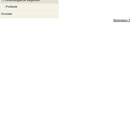
Ornithologische Regionen
-
Podlasie
Kontakt
Biolovision S