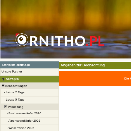
Startseite ornitho.pl
Angaben zur Beobachtung
Unsere Partner
Die 
Abfragen
Beobachtungen
-
Letzte 2 Tage
-
Letzte 5 Tage
Verbreitung
-
Bruchwasserläufer 2026
-
Alpenstrandläufer 2026
-
Wiesenweihe 2026