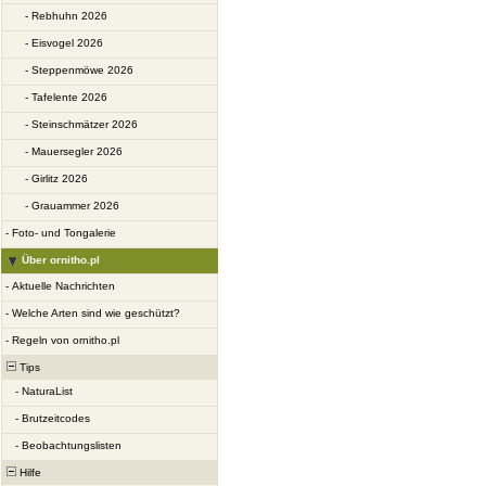
-
Rebhuhn 2026
-
Eisvogel 2026
-
Steppenmöwe 2026
-
Tafelente 2026
-
Steinschmätzer 2026
-
Mauersegler 2026
-
Girlitz 2026
-
Grauammer 2026
-
Foto- und Tongalerie
Über ornitho.pl
-
Aktuelle Nachrichten
-
Welche Arten sind wie geschützt?
-
Regeln von ornitho.pl
Tips
-
NaturaList
-
Brutzeitcodes
-
Beobachtungslisten
Hilfe