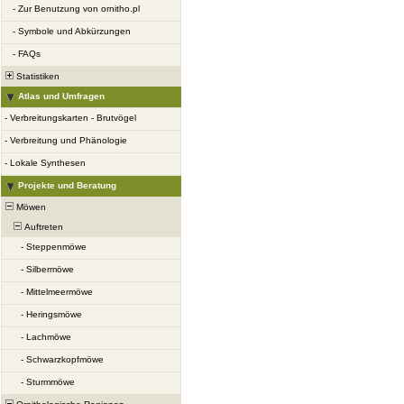
-
Zur Benutzung von ornitho.pl
-
Symbole und Abkürzungen
-
FAQs
Statistiken
Atlas und Umfragen
-
Verbreitungskarten - Brutvögel
-
Verbreitung und Phänologie
-
Lokale Synthesen
Projekte und Beratung
Möwen
Auftreten
-
Steppenmöwe
-
Silbermöwe
-
Mittelmeermöwe
-
Heringsmöwe
-
Lachmöwe
-
Schwarzkopfmöwe
-
Sturmmöwe