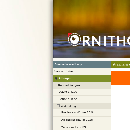
Startseite ornitho.pl
Angaben z
Unsere Partner
Abfragen
Beobachtungen
-
Letzte 2 Tage
-
Letzte 5 Tage
Verbreitung
-
Bruchwasserläufer 2026
-
Alpenstrandläufer 2026
-
Wiesenweihe 2026