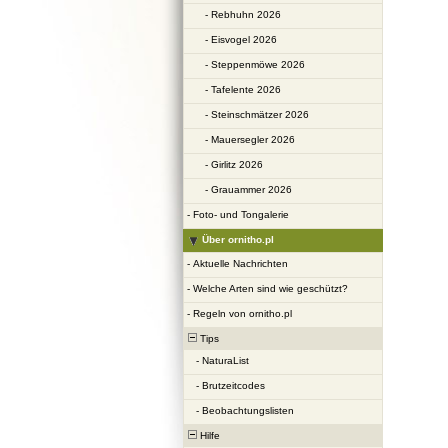
-
Rebhuhn 2026
-
Eisvogel 2026
-
Steppenmöwe 2026
-
Tafelente 2026
-
Steinschmätzer 2026
-
Mauersegler 2026
-
Girlitz 2026
-
Grauammer 2026
-
Foto- und Tongalerie
Über ornitho.pl
-
Aktuelle Nachrichten
-
Welche Arten sind wie geschützt?
-
Regeln von ornitho.pl
Tips
-
NaturaList
-
Brutzeitcodes
-
Beobachtungslisten
Hilfe