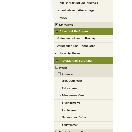
-
Zur Benutzung von ornitho.pl
-
Symbole und Abkürzungen
-
FAQs
Statistiken
Atlas und Umfragen
-
Verbreitungskarten - Brutvögel
-
Verbreitung und Phänologie
-
Lokale Synthesen
Projekte und Beratung
Möwen
Auftreten
-
Steppenmöwe
-
Silbermöwe
-
Mittelmeermöwe
-
Heringsmöwe
-
Lachmöwe
-
Schwarzkopfmöwe
-
Sturmmöwe