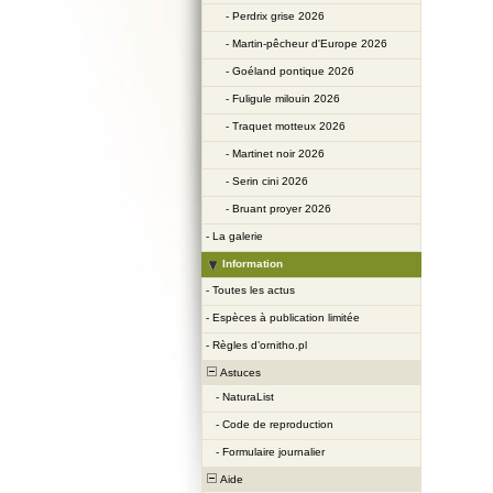
-
Perdrix grise 2026
-
Martin-pêcheur d'Europe 2026
-
Goéland pontique 2026
-
Fuligule milouin 2026
-
Traquet motteux 2026
-
Martinet noir 2026
-
Serin cini 2026
-
Bruant proyer 2026
-
La galerie
Information
-
Toutes les actus
-
Espèces à publication limitée
-
Règles d’ornitho.pl
Astuces
-
NaturaList
-
Code de reproduction
-
Formulaire journalier
Aide