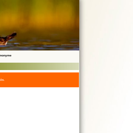
 Anonyme
cès.