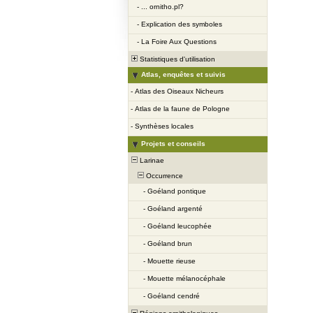
-
... ornitho.pl?
-
Explication des symboles
-
La Foire Aux Questions
Statistiques d'utilisation
Atlas, enquêtes et suivis
-
Atlas des Oiseaux Nicheurs
-
Atlas de la faune de Pologne
-
Synthèses locales
Projets et conseils
Larinae
Occurrence
-
Goéland pontique
-
Goéland argenté
-
Goéland leucophée
-
Goéland brun
-
Mouette rieuse
-
Mouette mélanocéphale
-
Goéland cendré