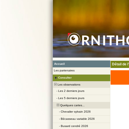
Accueil
Détail de 
Les partenaires
Consulter
Les observations
-
Les 2 derniers jours
-
Les 5 derniers jours
Quelques cartes...
-
Chevalier sylvain 2026
-
Bécasseau variable 2026
-
Busard cendré 2026