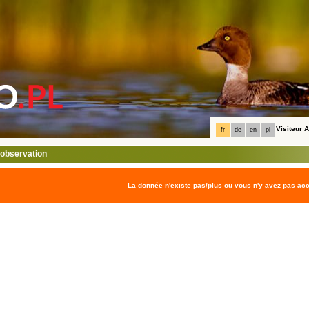
Visiteur
fr
de
en
pl
l'observation
La donnée n'existe pas/plus ou vous n'y avez pas ac