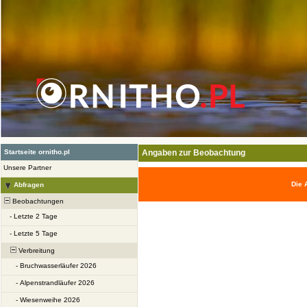
Startseite ornitho.pl
Angaben zur Beobachtung
Unsere Partner
Die 
Abfragen
Beobachtungen
-
Letzte 2 Tage
-
Letzte 5 Tage
Verbreitung
-
Bruchwasserläufer 2026
-
Alpenstrandläufer 2026
-
Wiesenweihe 2026