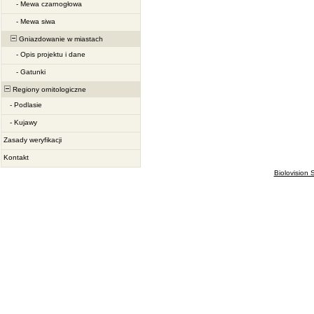
-
Mewa czarnogłowa
-
Mewa siwa
Gniazdowanie w miastach
-
Opis projektu i dane
-
Gatunki
Regiony ornitologiczne
-
Podlasie
-
Kujawy
Zasady weryfikacji
Kontakt
Biolovision S