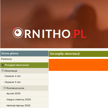
Strona główna
Szczegóły obserwacji
Partnerzy
Przegląd obserwacji
Obserwacje
-
Ostatnie 2 dni
-
Ostatnie 5 dni
Rozmieszczenie
-
łęczak 2026
-
biegus zmienny 2026
-
błotniak łąkowy 2026