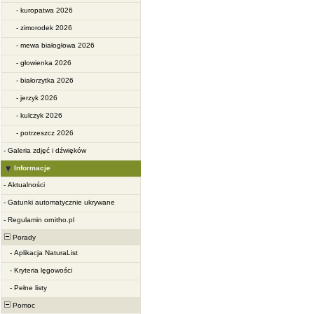
-
kuropatwa 2026
-
zimorodek 2026
-
mewa białogłowa 2026
-
głowienka 2026
-
białorzytka 2026
-
jerzyk 2026
-
kulczyk 2026
-
potrzeszcz 2026
-
Galeria zdjęć i dźwięków
Informacje
-
Aktualności
-
Gatunki automatycznie ukrywane
-
Regulamin ornitho.pl
Porady
-
Aplikacja NaturaList
-
Kryteria lęgowości
-
Pełne listy
Pomoc