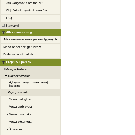
-
Jak korzystać z ornitho.pl?
-
Objaśnienia symboli i skrótów
-
FAQ
Statystyki
Atlas i monitoring
-
Atlas rozmieszczenia ptaków lęgowych
-
Mapa obecności gatunków
-
Podsumowania lokalne
Projekty i porady
Mewy w Polsce
Rozpoznawanie
-
Hybrydy mewy czarnogłowej i
śmieszki
Występowanie
-
Mewa białogłowa
-
Mewa srebrzysta
-
Mewa romańska
-
Mewa żółtonoga
-
Śmieszka