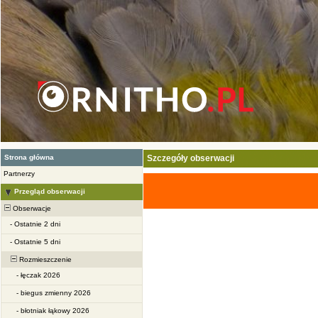
Strona główna
Szczegóły obserwacji
Partnerzy
Przegląd obserwacji
Obserwacje
-
Ostatnie 2 dni
-
Ostatnie 5 dni
Rozmieszczenie
-
łęczak 2026
-
biegus zmienny 2026
-
błotniak łąkowy 2026