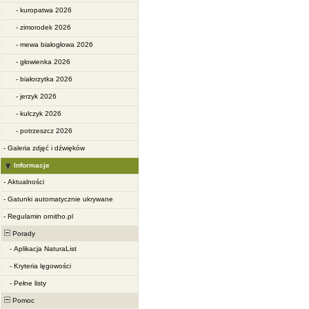
-
kuropatwa 2026
-
zimorodek 2026
-
mewa białogłowa 2026
-
głowienka 2026
-
białorzytka 2026
-
jerzyk 2026
-
kulczyk 2026
-
potrzeszcz 2026
-
Galeria zdjęć i dźwięków
Informacje
-
Aktualności
-
Gatunki automatycznie ukrywane
-
Regulamin ornitho.pl
Porady
-
Aplikacja NaturaList
-
Kryteria lęgowości
-
Pełne listy
Pomoc