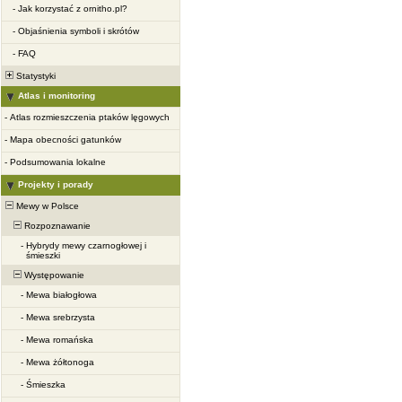
-
Jak korzystać z ornitho.pl?
-
Objaśnienia symboli i skrótów
-
FAQ
Statystyki
Atlas i monitoring
-
Atlas rozmieszczenia ptaków lęgowych
-
Mapa obecności gatunków
-
Podsumowania lokalne
Projekty i porady
Mewy w Polsce
Rozpoznawanie
-
Hybrydy mewy czarnogłowej i
śmieszki
Występowanie
-
Mewa białogłowa
-
Mewa srebrzysta
-
Mewa romańska
-
Mewa żółtonoga
-
Śmieszka