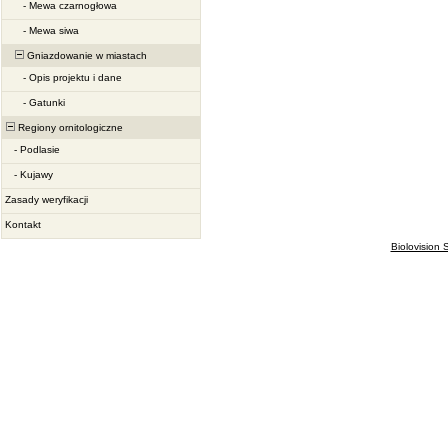
-
Mewa czarnogłowa
-
Mewa siwa
Gniazdowanie w miastach
-
Opis projektu i dane
-
Gatunki
Regiony ornitologiczne
-
Podlasie
-
Kujawy
Zasady weryfikacji
Kontakt
Biolovision S