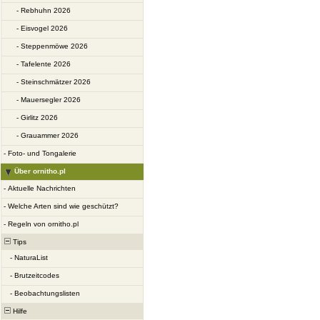
-
Rebhuhn 2026
-
Eisvogel 2026
-
Steppenmöwe 2026
-
Tafelente 2026
-
Steinschmätzer 2026
-
Mauersegler 2026
-
Girlitz 2026
-
Grauammer 2026
-
Foto- und Tongalerie
Über ornitho.pl
-
Aktuelle Nachrichten
-
Welche Arten sind wie geschützt?
-
Regeln von ornitho.pl
Tips
-
NaturaList
-
Brutzeitcodes
-
Beobachtungslisten
Hilfe