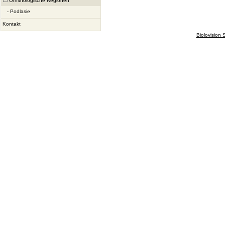
Ornithologische Regionen
-
Podlasie
Kontakt
Biolovision S