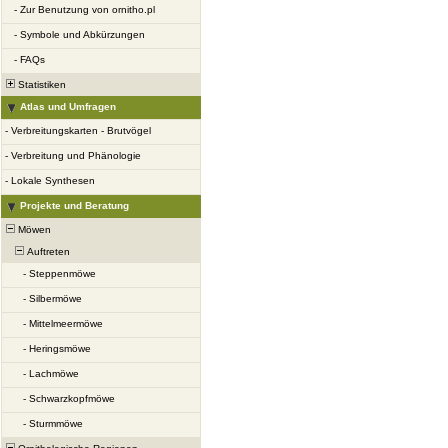
-
Zur Benutzung von ornitho.pl
-
Symbole und Abkürzungen
-
FAQs
Statistiken
Atlas und Umfragen
-
Verbreitungskarten - Brutvögel
-
Verbreitung und Phänologie
-
Lokale Synthesen
Projekte und Beratung
Möwen
Auftreten
-
Steppenmöwe
-
Silbermöwe
-
Mittelmeermöwe
-
Heringsmöwe
-
Lachmöwe
-
Schwarzkopfmöwe
-
Sturmmöwe