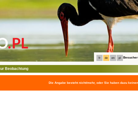
Besucher
fr
de
en
pl
ur Beobachtung
Die Angabe besteht nicht/mehr, oder Sie haben dazu keine