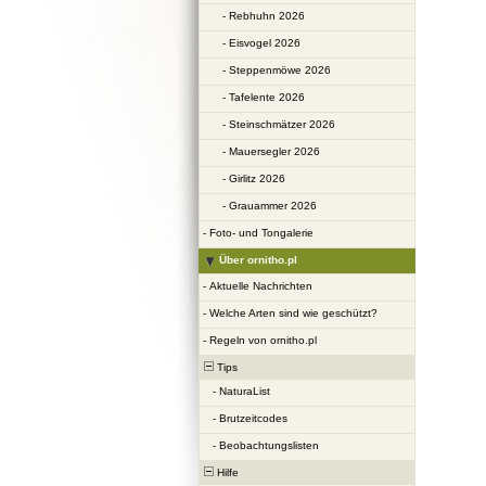
-
Rebhuhn 2026
-
Eisvogel 2026
-
Steppenmöwe 2026
-
Tafelente 2026
-
Steinschmätzer 2026
-
Mauersegler 2026
-
Girlitz 2026
-
Grauammer 2026
-
Foto- und Tongalerie
Über ornitho.pl
-
Aktuelle Nachrichten
-
Welche Arten sind wie geschützt?
-
Regeln von ornitho.pl
Tips
-
NaturaList
-
Brutzeitcodes
-
Beobachtungslisten
Hilfe