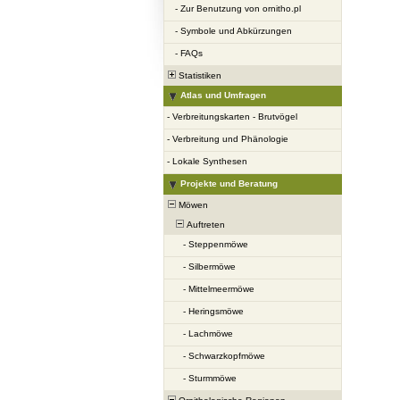
-
Zur Benutzung von ornitho.pl
-
Symbole und Abkürzungen
-
FAQs
Statistiken
Atlas und Umfragen
-
Verbreitungskarten - Brutvögel
-
Verbreitung und Phänologie
-
Lokale Synthesen
Projekte und Beratung
Möwen
Auftreten
-
Steppenmöwe
-
Silbermöwe
-
Mittelmeermöwe
-
Heringsmöwe
-
Lachmöwe
-
Schwarzkopfmöwe
-
Sturmmöwe