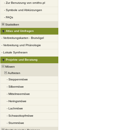
-
Zur Benutzung von ornitho.pl
-
Symbole und Abkürzungen
-
FAQs
Statistiken
Atlas und Umfragen
-
Verbreitungskarten - Brutvögel
-
Verbreitung und Phänologie
-
Lokale Synthesen
Projekte und Beratung
Möwen
Auftreten
-
Steppenmöwe
-
Silbermöwe
-
Mittelmeermöwe
-
Heringsmöwe
-
Lachmöwe
-
Schwarzkopfmöwe
-
Sturmmöwe