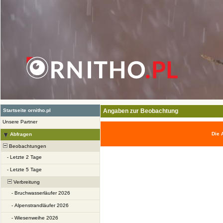
Startseite ornitho.pl
Angaben zur Beobachtung
Unsere Partner
Die 
Abfragen
Beobachtungen
-
Letzte 2 Tage
-
Letzte 5 Tage
Verbreitung
-
Bruchwasserläufer 2026
-
Alpenstrandläufer 2026
-
Wiesenweihe 2026