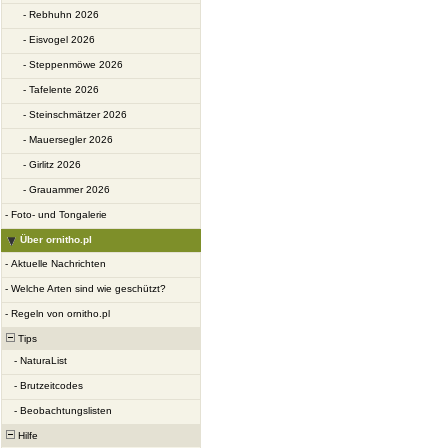
-
Rebhuhn 2026
-
Eisvogel 2026
-
Steppenmöwe 2026
-
Tafelente 2026
-
Steinschmätzer 2026
-
Mauersegler 2026
-
Girlitz 2026
-
Grauammer 2026
-
Foto- und Tongalerie
Über ornitho.pl
-
Aktuelle Nachrichten
-
Welche Arten sind wie geschützt?
-
Regeln von ornitho.pl
Tips
-
NaturaList
-
Brutzeitcodes
-
Beobachtungslisten
Hilfe