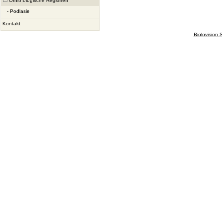
Ornithologische Regionen
-
Podlasie
Kontakt
Biolovision S