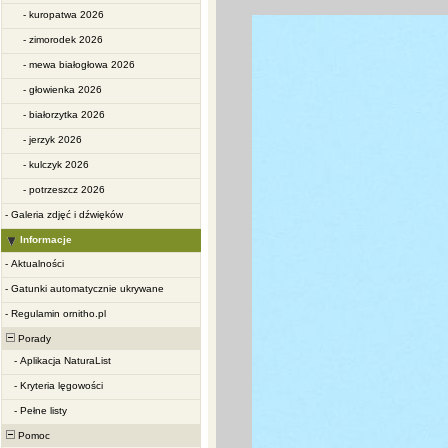
-
kuropatwa 2026
-
zimorodek 2026
-
mewa białogłowa 2026
-
głowienka 2026
-
białorzytka 2026
-
jerzyk 2026
-
kulczyk 2026
-
potrzeszcz 2026
-
Galeria zdjęć i dźwięków
Informacje
-
Aktualności
-
Gatunki automatycznie ukrywane
-
Regulamin ornitho.pl
Porady
-
Aplikacja NaturaList
-
Kryteria lęgowości
-
Pełne listy
Pomoc