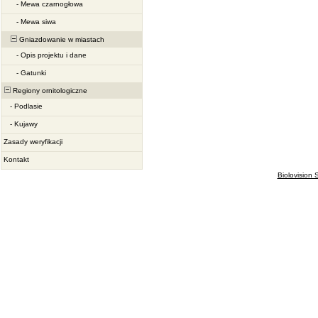
-
Mewa czarnogłowa
-
Mewa siwa
Gniazdowanie w miastach
-
Opis projektu i dane
-
Gatunki
Regiony ornitologiczne
-
Podlasie
-
Kujawy
Zasady weryfikacji
Kontakt
Biolovision S