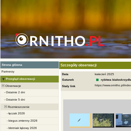
Strona główna
Szczegóły obserwacji
Partnerzy
Data
kwiecień 2025
Przegląd obserwacji
Gatunek
rybitwa białoskrzydł
Obserwacje
Stały link
-
Ostatnie 2 dni
-
Ostatnie 5 dni
Rozmieszczenie
-
łęczak 2026
-
biegus zmienny 2026
-
błotniak łąkowy 2026