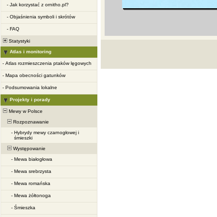
-
Jak korzystać z ornitho.pl?
-
Objaśnienia symboli i skrótów
-
FAQ
Statystyki
Atlas i monitoring
-
Atlas rozmieszczenia ptaków lęgowych
-
Mapa obecności gatunków
-
Podsumowania lokalne
Projekty i porady
Mewy w Polsce
Rozpoznawanie
-
Hybrydy mewy czarnogłowej i
śmieszki
Występowanie
-
Mewa białogłowa
-
Mewa srebrzysta
-
Mewa romańska
-
Mewa żółtonoga
-
Śmieszka