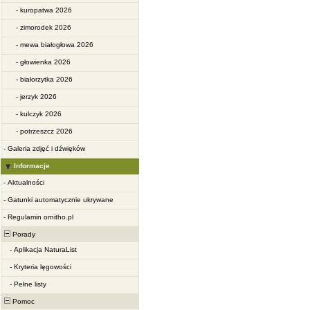
-
kuropatwa 2026
-
zimorodek 2026
-
mewa białogłowa 2026
-
głowienka 2026
-
białorzytka 2026
-
jerzyk 2026
-
kulczyk 2026
-
potrzeszcz 2026
-
Galeria zdjęć i dźwięków
Informacje
-
Aktualności
-
Gatunki automatycznie ukrywane
-
Regulamin ornitho.pl
Porady
-
Aplikacja NaturaList
-
Kryteria lęgowości
-
Pełne listy
Pomoc