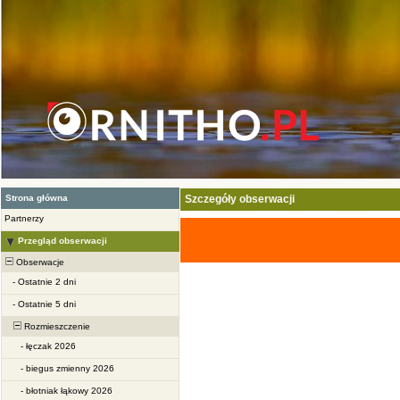
Strona główna
Szczegóły obserwacji
Partnerzy
Przegląd obserwacji
Obserwacje
-
Ostatnie 2 dni
-
Ostatnie 5 dni
Rozmieszczenie
-
łęczak 2026
-
biegus zmienny 2026
-
błotniak łąkowy 2026