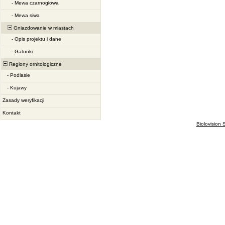
-
Mewa czarnogłowa
-
Mewa siwa
Gniazdowanie w miastach
-
Opis projektu i dane
-
Gatunki
Regiony ornitologiczne
-
Podlasie
-
Kujawy
Zasady weryfikacji
Kontakt
Biolovision S