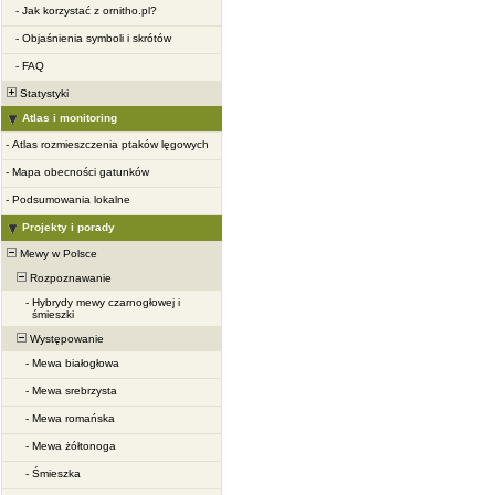
-
Jak korzystać z ornitho.pl?
-
Objaśnienia symboli i skrótów
-
FAQ
Statystyki
Atlas i monitoring
-
Atlas rozmieszczenia ptaków lęgowych
-
Mapa obecności gatunków
-
Podsumowania lokalne
Projekty i porady
Mewy w Polsce
Rozpoznawanie
-
Hybrydy mewy czarnogłowej i
śmieszki
Występowanie
-
Mewa białogłowa
-
Mewa srebrzysta
-
Mewa romańska
-
Mewa żółtonoga
-
Śmieszka