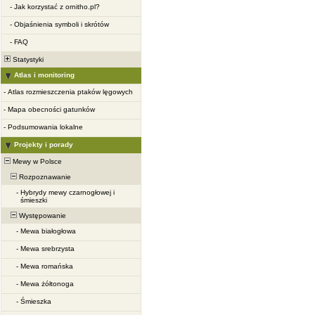
-
Jak korzystać z ornitho.pl?
-
Objaśnienia symboli i skrótów
-
FAQ
Statystyki
Atlas i monitoring
-
Atlas rozmieszczenia ptaków lęgowych
-
Mapa obecności gatunków
-
Podsumowania lokalne
Projekty i porady
Mewy w Polsce
Rozpoznawanie
-
Hybrydy mewy czarnogłowej i
śmieszki
Występowanie
-
Mewa białogłowa
-
Mewa srebrzysta
-
Mewa romańska
-
Mewa żółtonoga
-
Śmieszka