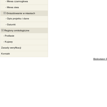
-
Mewa czarnogłowa
-
Mewa siwa
Gniazdowanie w miastach
-
Opis projektu i dane
-
Gatunki
Regiony ornitologiczne
-
Podlasie
-
Kujawy
Zasady weryfikacji
Kontakt
Biolovision S