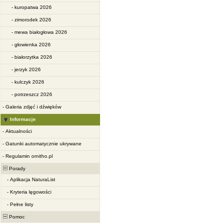
-
kuropatwa 2026
-
zimorodek 2026
-
mewa białogłowa 2026
-
głowienka 2026
-
białorzytka 2026
-
jerzyk 2026
-
kulczyk 2026
-
potrzeszcz 2026
-
Galeria zdjęć i dźwięków
Informacje
-
Aktualności
-
Gatunki automatycznie ukrywane
-
Regulamin ornitho.pl
Porady
-
Aplikacja NaturaList
-
Kryteria lęgowości
-
Pełne listy
Pomoc