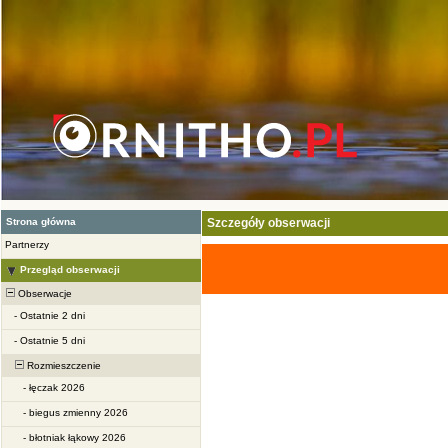
Strona główna
Szczegóły obserwacji
Partnerzy
Przegląd obserwacji
Obserwacje
-
Ostatnie 2 dni
-
Ostatnie 5 dni
Rozmieszczenie
-
łęczak 2026
-
biegus zmienny 2026
-
błotniak łąkowy 2026