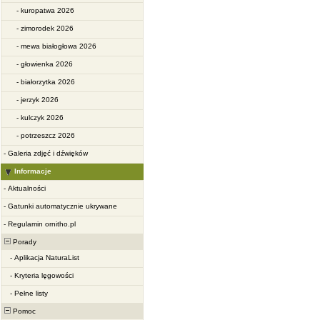
-
kuropatwa 2026
-
zimorodek 2026
-
mewa białogłowa 2026
-
głowienka 2026
-
białorzytka 2026
-
jerzyk 2026
-
kulczyk 2026
-
potrzeszcz 2026
-
Galeria zdjęć i dźwięków
Informacje
-
Aktualności
-
Gatunki automatycznie ukrywane
-
Regulamin ornitho.pl
Porady
-
Aplikacja NaturaList
-
Kryteria lęgowości
-
Pełne listy
Pomoc