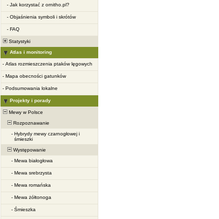
-
Jak korzystać z ornitho.pl?
-
Objaśnienia symboli i skrótów
-
FAQ
Statystyki
Atlas i monitoring
-
Atlas rozmieszczenia ptaków lęgowych
-
Mapa obecności gatunków
-
Podsumowania lokalne
Projekty i porady
Mewy w Polsce
Rozpoznawanie
-
Hybrydy mewy czarnogłowej i
śmieszki
Występowanie
-
Mewa białogłowa
-
Mewa srebrzysta
-
Mewa romańska
-
Mewa żółtonoga
-
Śmieszka