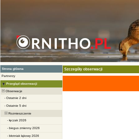
Strona główna
Szczegóły obserwacji
Partnerzy
Przegląd obserwacji
Obserwacje
-
Ostatnie 2 dni
-
Ostatnie 5 dni
Rozmieszczenie
-
łęczak 2026
-
biegus zmienny 2026
-
błotniak łąkowy 2026