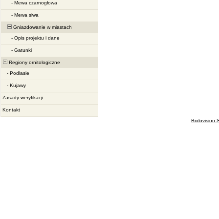
-
Mewa czarnogłowa
-
Mewa siwa
Gniazdowanie w miastach
-
Opis projektu i dane
-
Gatunki
Regiony ornitologiczne
-
Podlasie
-
Kujawy
Zasady weryfikacji
Kontakt
Biolovision S