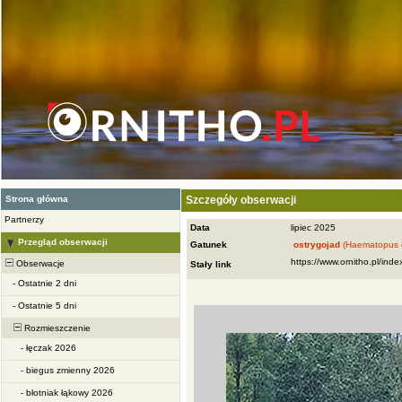
Strona główna
Szczegóły obserwacji
Partnerzy
Data
lipiec 2025
Przegląd obserwacji
Gatunek
ostrygojad
(Haematopus o
Obserwacje
Stały link
-
Ostatnie 2 dni
-
Ostatnie 5 dni
Rozmieszczenie
-
łęczak 2026
-
biegus zmienny 2026
-
błotniak łąkowy 2026