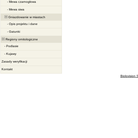
-
Mewa czarnogłowa
-
Mewa siwa
Gniazdowanie w miastach
-
Opis projektu i dane
-
Gatunki
Regiony ornitologiczne
-
Podlasie
-
Kujawy
Zasady weryfikacji
Kontakt
Biolovision S