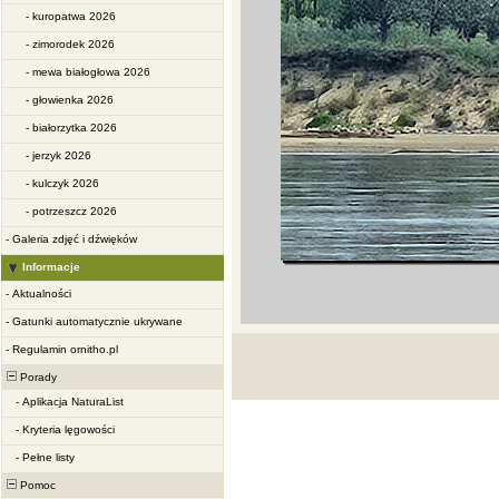
-
kuropatwa 2026
-
zimorodek 2026
-
mewa białogłowa 2026
-
głowienka 2026
-
białorzytka 2026
-
jerzyk 2026
-
kulczyk 2026
-
potrzeszcz 2026
-
Galeria zdjęć i dźwięków
Informacje
-
Aktualności
-
Gatunki automatycznie ukrywane
-
Regulamin ornitho.pl
Porady
-
Aplikacja NaturaList
-
Kryteria lęgowości
-
Pełne listy
Pomoc