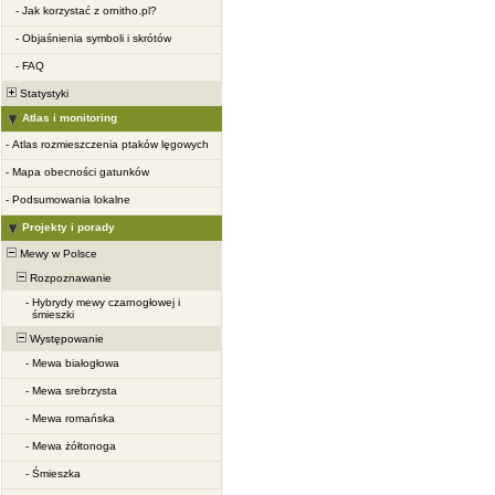
-
Jak korzystać z ornitho.pl?
-
Objaśnienia symboli i skrótów
-
FAQ
Statystyki
Atlas i monitoring
-
Atlas rozmieszczenia ptaków lęgowych
-
Mapa obecności gatunków
-
Podsumowania lokalne
Projekty i porady
Mewy w Polsce
Rozpoznawanie
-
Hybrydy mewy czarnogłowej i
śmieszki
Występowanie
-
Mewa białogłowa
-
Mewa srebrzysta
-
Mewa romańska
-
Mewa żółtonoga
-
Śmieszka