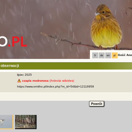
Gość An
fr
de
en
pl
 obserwacji
lipiec 2025
czapla modronosa
(Ardeola ralloides)