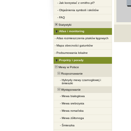
-
Jak korzystać z ornitho.pl?
-
Objaśnienia symboli i skrótów
-
FAQ
Statystyki
Atlas i monitoring
-
Atlas rozmieszczenia ptaków lęgowych
-
Mapa obecności gatunków
-
Podsumowania lokalne
Projekty i porady
Mewy w Polsce
Rozpoznawanie
-
Hybrydy mewy czarnogłowej i
śmieszki
Występowanie
-
Mewa białogłowa
-
Mewa srebrzysta
-
Mewa romańska
-
Mewa żółtonoga
-
Śmieszka