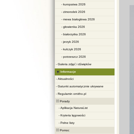
-
kuropatwa 2026
-
zimorodek 2026
-
mewa białogłowa 2026
-
głowienka 2026
-
białorzytka 2026
-
jerzyk 2026
-
kulczyk 2026
-
potrzeszcz 2026
-
Galeria zdjęć i dźwięków
Informacje
-
Aktualności
-
Gatunki automatycznie ukrywane
-
Regulamin ornitho.pl
Porady
-
Aplikacja NaturaList
-
Kryteria lęgowości
-
Pełne listy
Pomoc