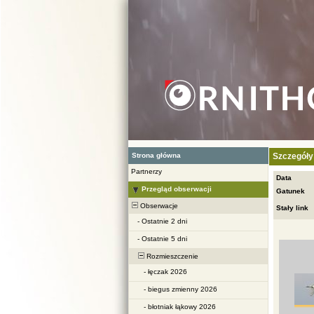
Strona główna
Szczegóły
Partnerzy
Data
Przegląd obserwacji
Gatunek
Obserwacje
Stały link
-
Ostatnie 2 dni
-
Ostatnie 5 dni
Rozmieszczenie
-
łęczak 2026
-
biegus zmienny 2026
-
błotniak łąkowy 2026