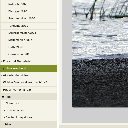
-
Rebhuhn 2026
-
Eisvogel 2026
-
Steppenmöwe 2026
-
Tafelente 2026
-
Steinschmätzer 2026
-
Mauersegler 2026
-
Girlitz 2026
-
Grauammer 2026
-
Foto- und Tongalerie
Über ornitho.pl
-
Aktuelle Nachrichten
-
Welche Arten sind wie geschützt?
-
Regeln von ornitho.pl
Tips
-
NaturaList
-
Brutzeitcodes
-
Beobachtungslisten
Hilfe