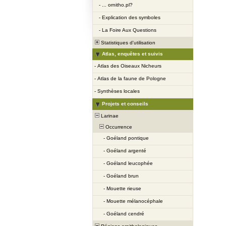
-
... ornitho.pl?
-
Explication des symboles
-
La Foire Aux Questions
Statistiques d'utilisation
Atlas, enquêtes et suivis
-
Atlas des Oiseaux Nicheurs
-
Atlas de la faune de Pologne
-
Synthèses locales
Projets et conseils
Larinae
Occurrence
-
Goéland pontique
-
Goéland argenté
-
Goéland leucophée
-
Goéland brun
-
Mouette rieuse
-
Mouette mélanocéphale
-
Goéland cendré