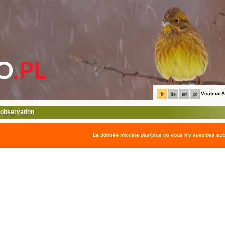
Visiteur
fr
de
en
pl
l'observation
La donnée n'existe pas/plus ou vous n'y avez pas ac