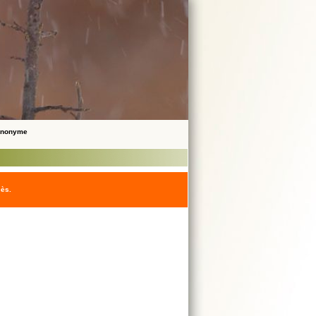
 Anonyme
cès.