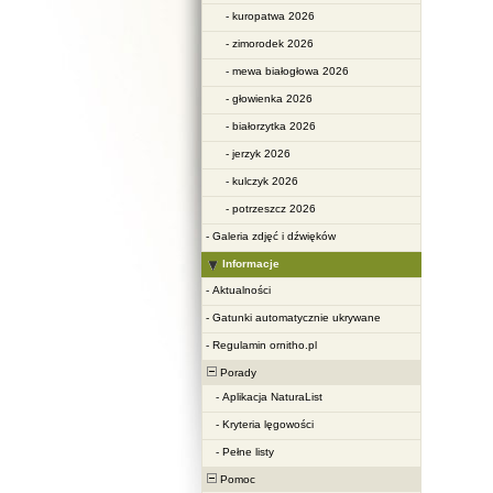
-
kuropatwa 2026
-
zimorodek 2026
-
mewa białogłowa 2026
-
głowienka 2026
-
białorzytka 2026
-
jerzyk 2026
-
kulczyk 2026
-
potrzeszcz 2026
-
Galeria zdjęć i dźwięków
Informacje
-
Aktualności
-
Gatunki automatycznie ukrywane
-
Regulamin ornitho.pl
Porady
-
Aplikacja NaturaList
-
Kryteria lęgowości
-
Pełne listy
Pomoc