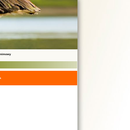
onimowy
a