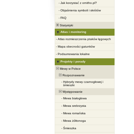
-
Jak korzystać z ornitho.pl?
-
Objaśnienia symboli i skrótów
-
FAQ
Statystyki
Atlas i monitoring
-
Atlas rozmieszczenia ptaków lęgowych
-
Mapa obecności gatunków
-
Podsumowania lokalne
Projekty i porady
Mewy w Polsce
Rozpoznawanie
-
Hybrydy mewy czarnogłowej i
śmieszki
Występowanie
-
Mewa białogłowa
-
Mewa srebrzysta
-
Mewa romańska
-
Mewa żółtonoga
-
Śmieszka