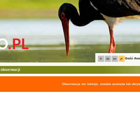
Gość An
fr
de
en
pl
 obserwacji
Obserwacja nie istnieje, została usunięta lub ukryt