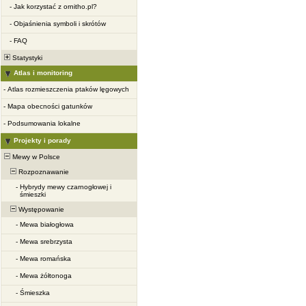
-
Jak korzystać z ornitho.pl?
-
Objaśnienia symboli i skrótów
-
FAQ
Statystyki
Atlas i monitoring
-
Atlas rozmieszczenia ptaków lęgowych
-
Mapa obecności gatunków
-
Podsumowania lokalne
Projekty i porady
Mewy w Polsce
Rozpoznawanie
-
Hybrydy mewy czarnogłowej i
śmieszki
Występowanie
-
Mewa białogłowa
-
Mewa srebrzysta
-
Mewa romańska
-
Mewa żółtonoga
-
Śmieszka