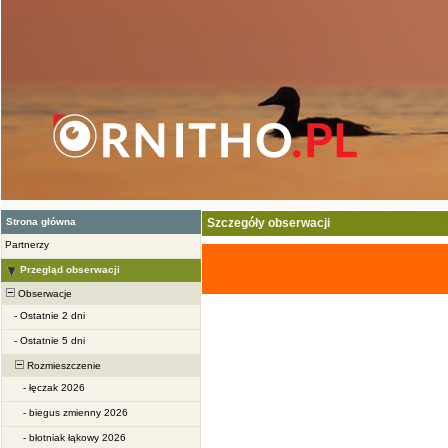
Strona główna
Szczegóły obserwacji
Partnerzy
Przegląd obserwacji
Obserwacje
-
Ostatnie 2 dni
-
Ostatnie 5 dni
Rozmieszczenie
-
łęczak 2026
-
biegus zmienny 2026
-
błotniak łąkowy 2026