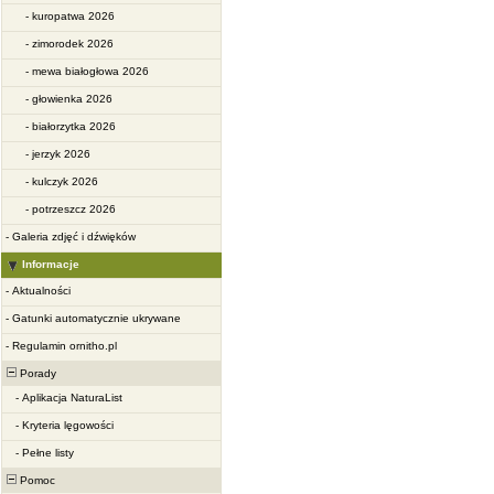
-
kuropatwa 2026
-
zimorodek 2026
-
mewa białogłowa 2026
-
głowienka 2026
-
białorzytka 2026
-
jerzyk 2026
-
kulczyk 2026
-
potrzeszcz 2026
-
Galeria zdjęć i dźwięków
Informacje
-
Aktualności
-
Gatunki automatycznie ukrywane
-
Regulamin ornitho.pl
Porady
-
Aplikacja NaturaList
-
Kryteria lęgowości
-
Pełne listy
Pomoc