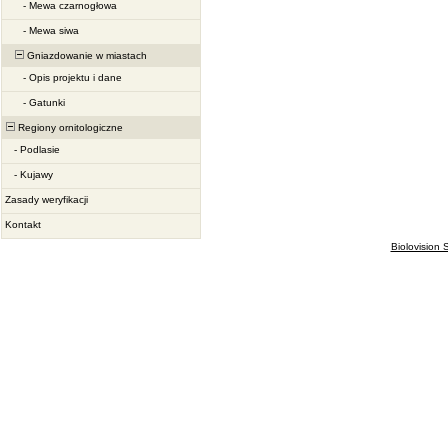
-
Mewa czarnogłowa
-
Mewa siwa
Gniazdowanie w miastach
-
Opis projektu i dane
-
Gatunki
Regiony ornitologiczne
-
Podlasie
-
Kujawy
Zasady weryfikacji
Kontakt
Biolovision S