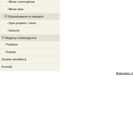
-
Mewa czarnogłowa
-
Mewa siwa
Gniazdowanie w miastach
-
Opis projektu i dane
-
Gatunki
Regiony ornitologiczne
-
Podlasie
-
Kujawy
Zasady weryfikacji
Kontakt
Biolovision S