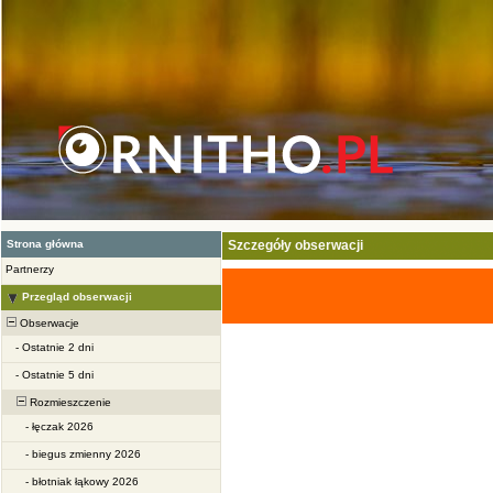
Strona główna
Szczegóły obserwacji
Partnerzy
Przegląd obserwacji
Obserwacje
-
Ostatnie 2 dni
-
Ostatnie 5 dni
Rozmieszczenie
-
łęczak 2026
-
biegus zmienny 2026
-
błotniak łąkowy 2026