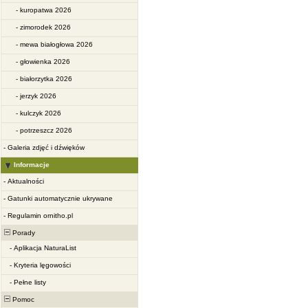
-
kuropatwa 2026
-
zimorodek 2026
-
mewa białogłowa 2026
-
głowienka 2026
-
białorzytka 2026
-
jerzyk 2026
-
kulczyk 2026
-
potrzeszcz 2026
-
Galeria zdjęć i dźwięków
Informacje
-
Aktualności
-
Gatunki automatycznie ukrywane
-
Regulamin ornitho.pl
Porady
-
Aplikacja NaturaList
-
Kryteria lęgowości
-
Pełne listy
Pomoc