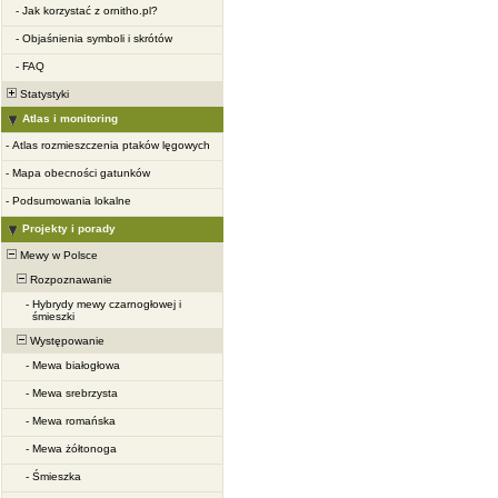
-
Jak korzystać z ornitho.pl?
-
Objaśnienia symboli i skrótów
-
FAQ
Statystyki
Atlas i monitoring
-
Atlas rozmieszczenia ptaków lęgowych
-
Mapa obecności gatunków
-
Podsumowania lokalne
Projekty i porady
Mewy w Polsce
Rozpoznawanie
-
Hybrydy mewy czarnogłowej i
śmieszki
Występowanie
-
Mewa białogłowa
-
Mewa srebrzysta
-
Mewa romańska
-
Mewa żółtonoga
-
Śmieszka