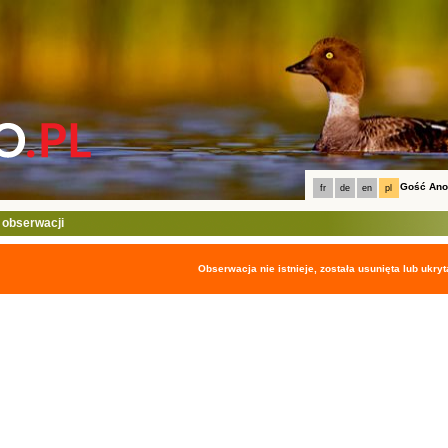
Gość An
fr
de
en
pl
 obserwacji
Obserwacja nie istnieje, została usunięta lub ukryt