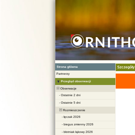
Strona główna
Szczegóły
Partnerzy
Przegląd obserwacji
Obserwacje
-
Ostatnie 2 dni
-
Ostatnie 5 dni
Rozmieszczenie
-
łęczak 2026
-
biegus zmienny 2026
-
błotniak łąkowy 2026