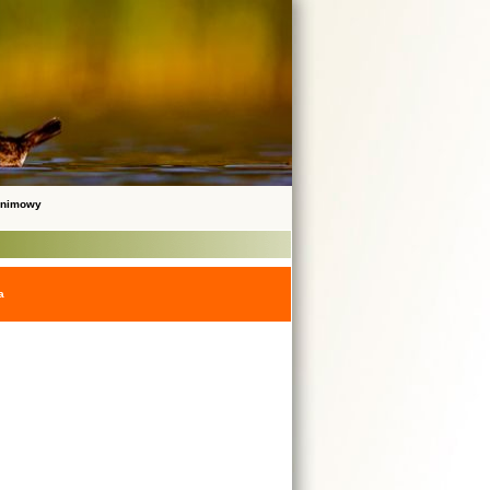
onimowy
a