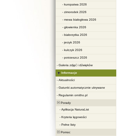
-
kuropatwa 2026
-
zimorodek 2026
-
mewa białogłowa 2026
-
głowienka 2026
-
białorzytka 2026
-
jerzyk 2026
-
kulczyk 2026
-
potrzeszcz 2026
-
Galeria zdjęć i dźwięków
Informacje
-
Aktualności
-
Gatunki automatycznie ukrywane
-
Regulamin ornitho.pl
Porady
-
Aplikacja NaturaList
-
Kryteria lęgowości
-
Pełne listy
Pomoc