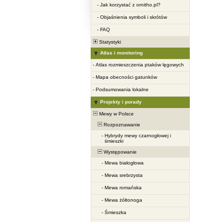
-
Jak korzystać z ornitho.pl?
-
Objaśnienia symboli i skrótów
-
FAQ
Statystyki
Atlas i monitoring
-
Atlas rozmieszczenia ptaków lęgowych
-
Mapa obecności gatunków
-
Podsumowania lokalne
Projekty i porady
Mewy w Polsce
Rozpoznawanie
-
Hybrydy mewy czarnogłowej i
śmieszki
Występowanie
-
Mewa białogłowa
-
Mewa srebrzysta
-
Mewa romańska
-
Mewa żółtonoga
-
Śmieszka