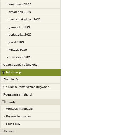
-
kuropatwa 2026
-
zimorodek 2026
-
mewa białogłowa 2026
-
głowienka 2026
-
białorzytka 2026
-
jerzyk 2026
-
kulczyk 2026
-
potrzeszcz 2026
-
Galeria zdjęć i dźwięków
Informacje
-
Aktualności
-
Gatunki automatycznie ukrywane
-
Regulamin ornitho.pl
Porady
-
Aplikacja NaturaList
-
Kryteria lęgowości
-
Pełne listy
Pomoc