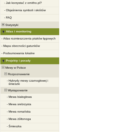
-
Jak korzystać z ornitho.pl?
-
Objaśnienia symboli i skrótów
-
FAQ
Statystyki
Atlas i monitoring
-
Atlas rozmieszczenia ptaków lęgowych
-
Mapa obecności gatunków
-
Podsumowania lokalne
Projekty i porady
Mewy w Polsce
Rozpoznawanie
-
Hybrydy mewy czarnogłowej i
śmieszki
Występowanie
-
Mewa białogłowa
-
Mewa srebrzysta
-
Mewa romańska
-
Mewa żółtonoga
-
Śmieszka