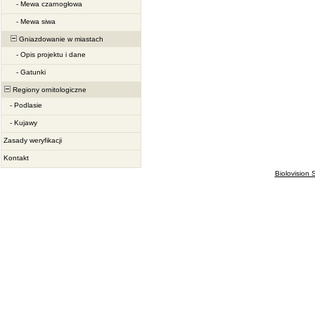
-
Mewa czarnogłowa
-
Mewa siwa
Gniazdowanie w miastach
-
Opis projektu i dane
-
Gatunki
Regiony ornitologiczne
-
Podlasie
-
Kujawy
Zasady weryfikacji
Kontakt
Biolovision S