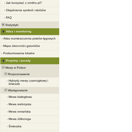
-
Jak korzystać z ornitho.pl?
-
Objaśnienia symboli i skrótów
-
FAQ
Statystyki
Atlas i monitoring
-
Atlas rozmieszczenia ptaków lęgowych
-
Mapa obecności gatunków
-
Podsumowania lokalne
Projekty i porady
Mewy w Polsce
Rozpoznawanie
-
Hybrydy mewy czarnogłowej i
śmieszki
Występowanie
-
Mewa białogłowa
-
Mewa srebrzysta
-
Mewa romańska
-
Mewa żółtonoga
-
Śmieszka