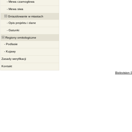
-
Mewa czarnogłowa
-
Mewa siwa
Gniazdowanie w miastach
-
Opis projektu i dane
-
Gatunki
Regiony ornitologiczne
-
Podlasie
-
Kujawy
Zasady weryfikacji
Kontakt
Biolovision S