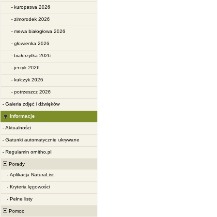
-
kuropatwa 2026
-
zimorodek 2026
-
mewa białogłowa 2026
-
głowienka 2026
-
białorzytka 2026
-
jerzyk 2026
-
kulczyk 2026
-
potrzeszcz 2026
-
Galeria zdjęć i dźwięków
Informacje
-
Aktualności
-
Gatunki automatycznie ukrywane
-
Regulamin ornitho.pl
Porady
-
Aplikacja NaturaList
-
Kryteria lęgowości
-
Pełne listy
Pomoc