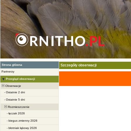
Strona główna
Szczegóły obserwacji
Partnerzy
Przegląd obserwacji
Obserwacje
-
Ostatnie 2 dni
-
Ostatnie 5 dni
Rozmieszczenie
-
łęczak 2026
-
biegus zmienny 2026
-
błotniak łąkowy 2026