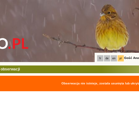
Gość An
fr
de
en
pl
 obserwacji
Obserwacja nie istnieje, została usunięta lub ukryt