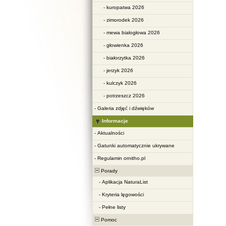
-
kuropatwa 2026
-
zimorodek 2026
-
mewa białogłowa 2026
-
głowienka 2026
-
białorzytka 2026
-
jerzyk 2026
-
kulczyk 2026
-
potrzeszcz 2026
-
Galeria zdjęć i dźwięków
Informacje
-
Aktualności
-
Gatunki automatycznie ukrywane
-
Regulamin ornitho.pl
Porady
-
Aplikacja NaturaList
-
Kryteria lęgowości
-
Pełne listy
Pomoc