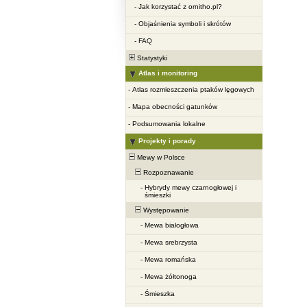
-
Jak korzystać z ornitho.pl?
-
Objaśnienia symboli i skrótów
-
FAQ
Statystyki
Atlas i monitoring
-
Atlas rozmieszczenia ptaków lęgowych
-
Mapa obecności gatunków
-
Podsumowania lokalne
Projekty i porady
Mewy w Polsce
Rozpoznawanie
-
Hybrydy mewy czarnogłowej i
śmieszki
Występowanie
-
Mewa białogłowa
-
Mewa srebrzysta
-
Mewa romańska
-
Mewa żółtonoga
-
Śmieszka