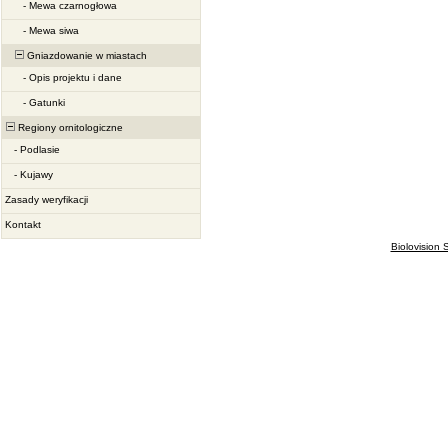
-
Mewa czarnogłowa
-
Mewa siwa
Gniazdowanie w miastach
-
Opis projektu i dane
-
Gatunki
Regiony ornitologiczne
-
Podlasie
-
Kujawy
Zasady weryfikacji
Kontakt
Biolovision S