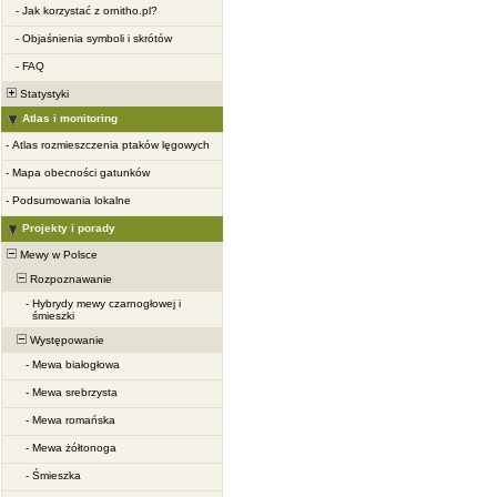
-
Jak korzystać z ornitho.pl?
-
Objaśnienia symboli i skrótów
-
FAQ
Statystyki
Atlas i monitoring
-
Atlas rozmieszczenia ptaków lęgowych
-
Mapa obecności gatunków
-
Podsumowania lokalne
Projekty i porady
Mewy w Polsce
Rozpoznawanie
-
Hybrydy mewy czarnogłowej i
śmieszki
Występowanie
-
Mewa białogłowa
-
Mewa srebrzysta
-
Mewa romańska
-
Mewa żółtonoga
-
Śmieszka