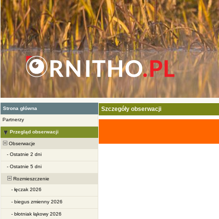
Strona główna
Szczegóły obserwacji
Partnerzy
Przegląd obserwacji
Obserwacje
-
Ostatnie 2 dni
-
Ostatnie 5 dni
Rozmieszczenie
-
łęczak 2026
-
biegus zmienny 2026
-
błotniak łąkowy 2026