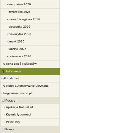
-
kuropatwa 2026
-
zimorodek 2026
-
mewa białogłowa 2026
-
głowienka 2026
-
białorzytka 2026
-
jerzyk 2026
-
kulczyk 2026
-
potrzeszcz 2026
-
Galeria zdjęć i dźwięków
Informacje
-
Aktualności
-
Gatunki automatycznie ukrywane
-
Regulamin ornitho.pl
Porady
-
Aplikacja NaturaList
-
Kryteria lęgowości
-
Pełne listy
Pomoc